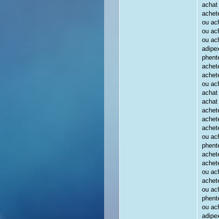
achat
achet
ou ach
ou ac
ou ac
adipe
phent
achet
achet
ou ach
achat
achat
achet
achet
achet
ou ac
phent
achet
achet
ou ac
achete
ou ach
phent
ou ach
adipe