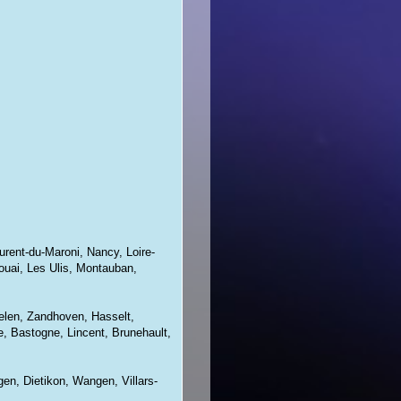
urent-du-Maroni, Nancy, Loire-
ouai, Les Ulis, Montauban,
elen, Zandhoven, Hasselt,
, Bastogne, Lincent, Brunehault,
en, Dietikon, Wangen, Villars-