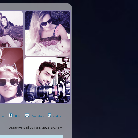
eso
DUK
Pokalbiai
Ieškoti
Dabar yra Šeš 08 Rgp, 2026 3:07 pm