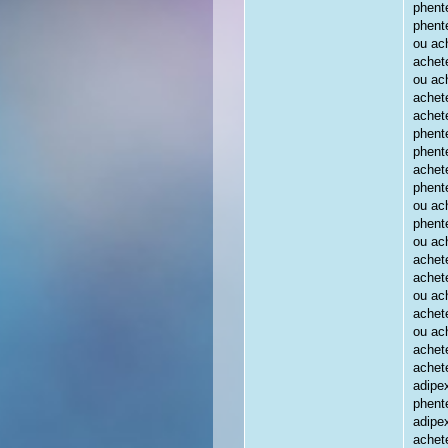
phent
phent
ou ach
achet
ou ac
achet
achet
phent
phent
achet
phent
ou ach
phent
ou ach
achete
achet
ou ach
achet
ou ach
achet
achet
adipe
phent
adipex
achet