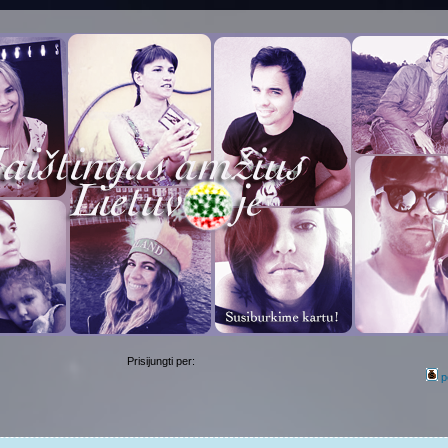
Prisijungti per:
p