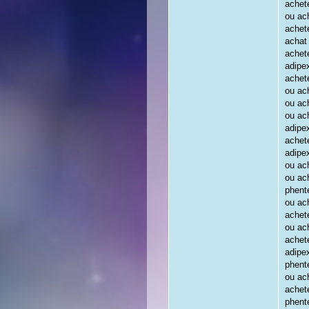
achete
ou ach
achet
achat
achet
adipe
achet
ou ach
ou ac
ou ach
adipe
achet
adipe
ou ach
ou ach
phent
ou ac
achet
ou ach
achet
adipe
phente
ou ach
achet
phent