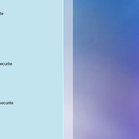
te
ecurite
securite