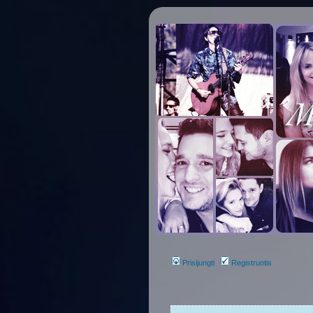
Prisijungti
Registruotis