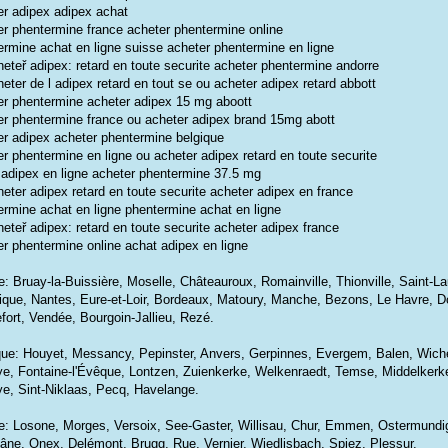
er adipex adipex achat
er phentermine france acheter phentermine online
ermine achat en ligne suisse acheter phentermine en ligne
eteř adipex: retard en toute securite acheter phentermine andorre
eter de l adipex retard en tout se ou acheter adipex retard abbott
er phentermine acheter adipex 15 mg aboott
er phentermine france ou acheter adipex brand 15mg abott
er adipex acheter phentermine belgique
r phentermine en ligne ou acheter adipex retard en toute securite
 adipex en ligne acheter phentermine 37.5 mg
eter adipex retard en toute securite acheter adipex en france
ermine achat en ligne phentermine achat en ligne
eteř adipex: retard en toute securite acheter adipex france
er phentermine online achat adipex en ligne
: Bruay-la-Buissière, Moselle, Châteauroux, Romainville, Thionville, Saint-La
tique, Nantes, Eure-et-Loir, Bordeaux, Matoury, Manche, Bezons, Le Havre, D
fort, Vendée, Bourgoin-Jallieu, Rezé.
que: Houyet, Messancy, Pepinster, Anvers, Gerpinnes, Evergem, Balen, Wich
e, Fontaine-l'Évêque, Lontzen, Zuienkerke, Welkenraedt, Temse, Middelkerke
e, Sint-Niklaas, Pecq, Havelange.
e: Losone, Morges, Versoix, See-Gaster, Willisau, Chur, Emmen, Ostermundig
lâne, Onex, Delémont, Brugg, Rue, Vernier, Wiedlisbach, Spiez, Plessur.