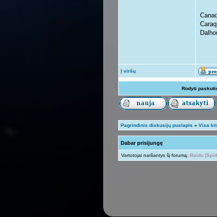
Canad
Caraq
Dalho
Į viršų
Rodyti paskuti
Pagrindinis diskusijų puslapis
»
Visa ki
Dabar prisijungę
Vartotojai naršantys šį forumą:
Baidu [Spid