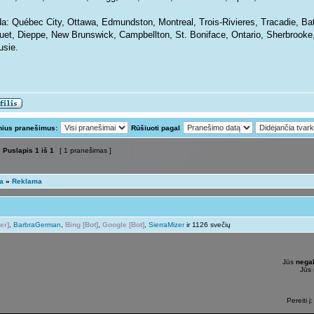
a: Québec City, Ottawa, Edmundston, Montreal, Trois-Rivieres, Tracadie, Ba
uet, Dieppe, New Brunswick, Campbellton, St. Boniface, Ontario, Sherbrook
usie.
nius pranešimus:
Rūšiuoti pagal
Puslapis
1
iš
1
[ 1 pranešimas ]
ta
»
Reklama
er]
,
BarbraGerman
,
Bing [Bot]
,
Google [Bot]
,
SierraMizer
ir 1126 svečių
Jūs
negal
Jūs
Pereiti į: