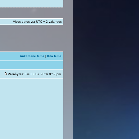
Visos datos yra UTC + 2 valandos
Ankstesnė tema
|
Kita tema
Parašytas:
Tre 03 Bir, 2026 8:59 pm