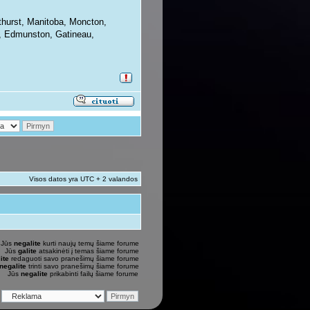
thurst, Manitoba, Moncton,
e, Edmunston, Gatineau,
Visos datos yra UTC + 2 valandos
Jūs
negalite
kurti naujų temų šiame forume
Jūs
galite
atsakinėti į temas šiame forume
ite
redaguoti savo pranešimų šiame forume
negalite
trinti savo pranešimų šiame forume
Jūs
negalite
prikabinti failų šiame forume