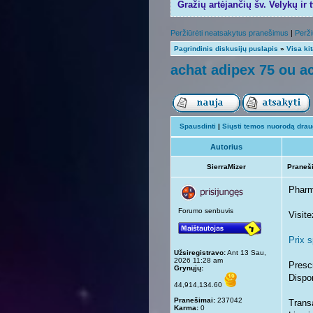
Gražių artėjančių šv. Velykų ir 
Peržiūrėti neatsakytus pranešimus
|
Perži
Pagrindinis diskusijų puslapis
»
Visa ki
achat adipex 75 ou a
Spausdinti
|
Siųsti temos nuorodą draug
Autorius
SierraMizer
Praneš
Pharm
Forumo senbuvis
Visit
Prix s
Užsiregistravo:
Ant 13 Sau,
2026 11:28 am
Prescr
Grynųjų:
Dispon
44,914,134.60
Pranešimai:
237042
Trans
Karma:
0