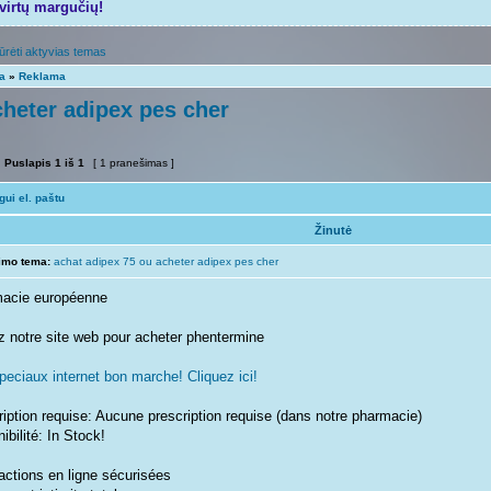
tvirtų margučių!
ūrėti aktyvias temas
ta
»
Reklama
cheter adipex pes cher
Puslapis
1
iš
1
[ 1 pranešimas ]
ui el. paštu
Žinutė
imo tema:
achat adipex 75 ou acheter adipex pes cher
acie européenne
ez notre site web pour acheter phentermine
peciaux internet bon marche! Cliquez ici!
iption requise: Aucune prescription requise (dans notre pharmacie)
ibilité: In Stock!
actions en ligne sécurisées