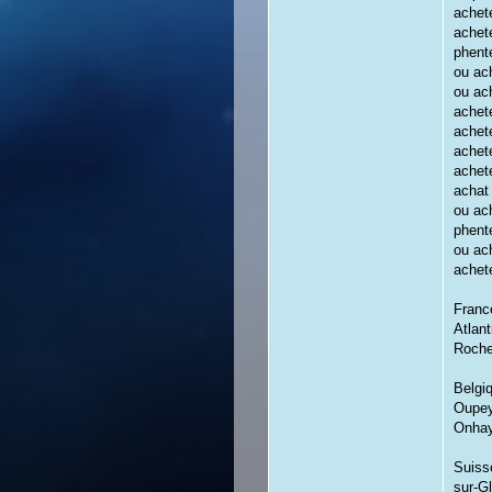
achet
achet
phent
ou ach
ou ach
achet
achet
achet
achete
achat
ou ach
phent
ou ach
achet
France
Atlan
Roche
Belgi
Oupey
Onhay
Suiss
sur-G