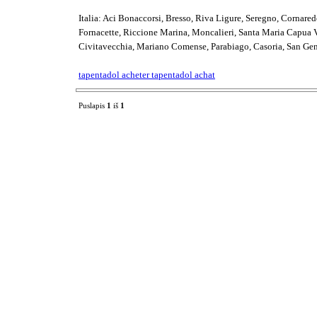
Italia: Aci Bonaccorsi, Bresso, Riva Ligure, Seregno, Cornared
Fornacette, Riccione Marina, Moncalieri, Santa Maria Capua Ve
Civitavecchia, Mariano Comense, Parabiago, Casoria, San Gen
tapentadol acheter tapentadol achat
Puslapis
1
iš
1