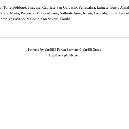
o, Torre Boldone, Siracusa, Capriate San Gervasio, Pellestrina, Lainate, Busto Arsiz
tere, Meda, Piacenza, Montesilvano, Solbiate Arno, Rosia, Trentola, Imola, Procida
naro Vesuviano, Malnate, San Severo, Paullo.
Powered by phpBB® Forum Software © phpBB Group
http://www.phpbb.com/