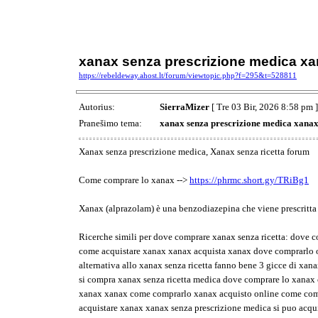
xanax senza prescrizione medica xa
https://rebeldeway.ahost.lt/forum/viewtopic.php?f=295&t=528811
Autorius:
SierraMizer
[ Tre 03 Bir, 2026 8:58 pm ]
Pranešimo tema:
xanax senza prescrizione medica xanax
Xanax senza prescrizione medica, Xanax senza ricetta forum
Come comprare lo xanax -->
https://phrmc.short.gy/TRiBg1
Xanax (alprazolam) è una benzodiazepina che viene prescritta per
Ricerche simili per dove comprare xanax senza ricetta: dove 
come acquistare xanax xanax acquista xanax dove comprarlo or
alternativa allo xanax senza ricetta fanno bene 3 gicce di xa
si compra xanax senza ricetta medica dove comprare lo xanax 
xanax xanax come comprarlo xanax acquisto online come comp
acquistare xanax xanax senza prescrizione medica si puo acquis