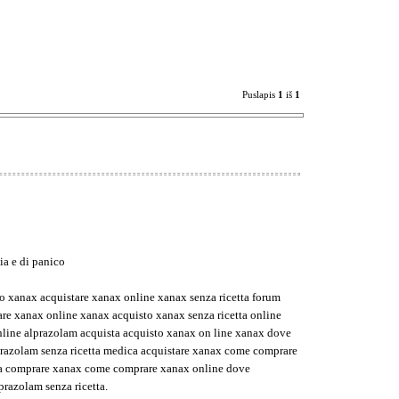
Puslapis
1
iš
1
ia e di panico
o xanax acquistare xanax online xanax senza ricetta forum
re xanax online xanax acquisto xanax senza ricetta online
online alprazolam acquista acquisto xanax on line xanax dove
prazolam senza ricetta medica acquistare xanax come comprare
ta comprare xanax come comprare xanax online dove
prazolam senza ricetta.