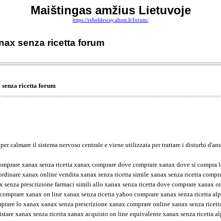
Maištingas amžius Lietuvoje
https://rebeldeway.ahost.lt/forum/
nax senza ricetta forum
 senza ricetta forum
 calmare il sistema nervoso centrale e viene utilizzata per trattare i disturbi d'ans
comprare xanax senza ricetta xanax comprare dove comprare xanax dove si compra l
dinare xanax online vendita xanax senza ricetta simile xanax senza ricetta compra
nax senza prescrizione farmaci simili allo xanax senza ricetta dove comprare xanax 
comprare xanax on line xanax senza ricetta yahoo comprare xanax senza ricetta al
rare lo xanax xanax senza prescrizione xanax comprare online xanax senza ricet
tare xanax senza ricetta xanax acquisto on line equivalente xanax senza ricetta al