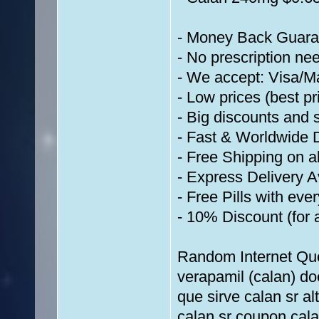
- Money Back Guaran
- No prescription nee
- We accept: Visa/
- Low prices (best p
- Big discounts and 
- Fast & Worldwide D
- Free Shipping on a
- Express Delivery 
- Free Pills with eve
- 10% Discount (for a
Random Internet Quot
verapamil (calan) do
que sirve calan sr al
calan sr coupon cala