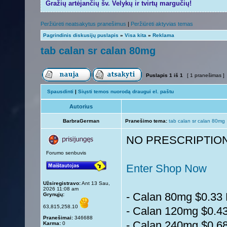
Gražių artėjančių šv. Velykų ir tvirtų margučių!
Peržiūrėti neatsakytus pranešimus
|
Peržiūrėti aktyvias temas
Pagrindinis diskusijų puslapis
»
Visa kita
»
Reklama
tab calan sr calan 80mg
Puslapis
1
iš
1
[ 1 pranešimas ]
Spausdinti
|
Siųsti temos nuorodą draugui el. paštu
Autorius
BarbraGerman
Pranešimo tema:
tab calan sr calan 80mg
NO PRESCRIPTIO
Forumo senbuvis
Enter Shop Now
Užsiregistravo:
Ant 13 Sau,
2026 11:08 am
- Calan 80mg $0.33 P
Grynųjų:
63,815,258.10
- Calan 120mg $0.43 
Pranešimai:
346688
- Calan 240mg $0.68 
Karma:
0