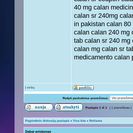
40 mg calan medicin
calan sr 240mg calan
in pakistan calan 80
calan calan 240 mg ca
tab calan sr 240 mg 
calan mg calan sr ta
medicamento calan p
Į viršų
Rodyti paskutinius pranešimus:
Puslapis
1
iš
1
[ 1 pranešimas ]
Pagrindinis diskusijų puslapis
»
Visa kita
»
Reklama
Dabar prisijungę