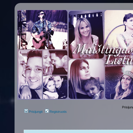
Prisijun
Prisijungti
Registruotis