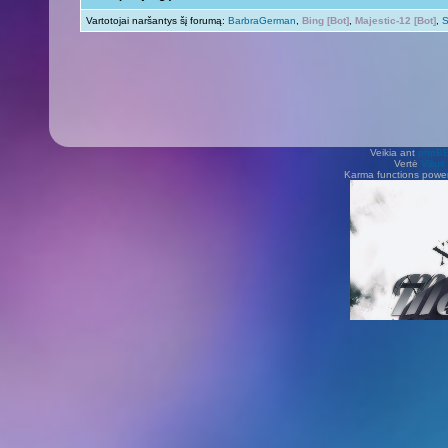
Vartotojai naršantys šį forumą:
BarbraGerman
,
Bing [Bot]
,
Majestic-12 [Bot]
,
S
Veikia ant
phpB
Vertė
Viliu
Karma functions pow