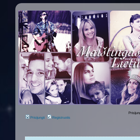
Prisijun
Prisijungti
Registruotis