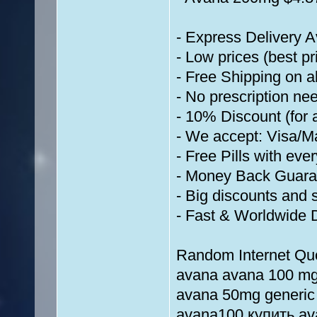
- Express Delivery 
- Low prices (best p
- Free Shipping on a
- No prescription nee
- 10% Discount (for a
- We accept: Visa/
- Free Pills with eve
- Money Back Guaran
- Big discounts and 
- Fast & Worldwide D
Random Internet Qu
avana avana 100 mg
avana 50mg generic
avana100 купить av