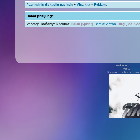
Pagrindinis diskusijų puslapis
»
Visa kita
»
Reklama
Dabar prisijungę
Vartotojai naršantys šį forumą:
Baidu [Spider]
,
BarbraGerman
,
Bing [Bot]
,
Goo
Veikia ant
phpB
Vertė
Viliu
Karma functions pow