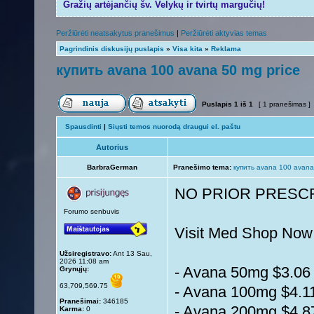
Gražių artėjančių šv. Velykų ir tvirtų margučių!
Peržiūrėti neatsakytus pranešimus
|
Peržiūrėti aktyvias temas
Pagrindinis diskusijų puslapis
»
Visa kita
»
Reklama
купить avana 100 avana 50 mg price
Puslapis
1
iš
1
[ 1 pranešimas ]
Spausdinti
|
Siųsti temos nuorodą draugui el. paštu
Autorius
BarbraGerman
Pranešimo tema:
купить avana 100 avana
NO PRIOR PRESCR
Forumo senbuvis
Visit Med Shop No
Užsiregistravo:
Ant 13 Sau,
2026 11:08 am
- Avana 50mg $3.06 
Grynųjų:
63,709,569.75
- Avana 100mg $4.11
Pranešimai:
346185
- Avana 200mg $4.87
Karma:
0