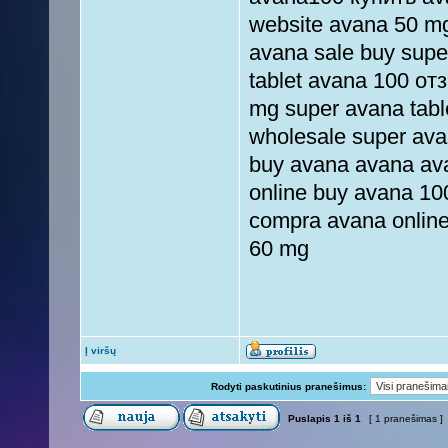
website avana 50 mg
avana sale buy sup
tablet avana 100 о
mg super avana table
wholesale super ava
buy avana avana av
online buy avana 10
compra avana onlin
60 mg
Į viršų
Rodyti paskutinius pranešimus:
Puslapis
1
iš
1
[ 1 pranešimas ]