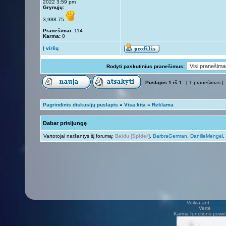
2022 3:59 pm
Grynųjų:
3,988.75
Pranešimai:
114
Karma:
0
Į viršų
Rodyti paskutinius pranešimus:
Puslapis
1
iš
1
[ 1 pranešimas ]
Pagrindinis diskusijų puslapis
»
Visa kita
»
Reklama
Dabar prisijungę
Vartotojai naršantys šį forumą:
Baidu [Spider]
,
BarbraGerman
,
DanilleMengel
,
Veikia ant
phpB
Vertė
Viliu
Karma functions pow