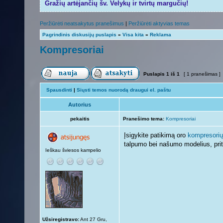
Gražių artėjančių šv. Velykų ir tvirtų margučių!
Peržiūrėti neatsakytus pranešimus
|
Peržiūrėti aktyvias temas
Pagrindinis diskusijų puslapis
»
Visa kita
»
Reklama
Kompresoriai
Puslapis
1
iš
1
[ 1 pranešimas ]
Spausdinti
|
Siųsti temos nuorodą draugui el. paštu
Autorius
pekaitis
Pranešimo tema:
Kompresoriai
Įsigykite patikimą oro
kompresorių
talpumo bei našumo modelius, prita
Ieškau šviesos kampelio
Užsiregistravo:
Ant 27 Gru,