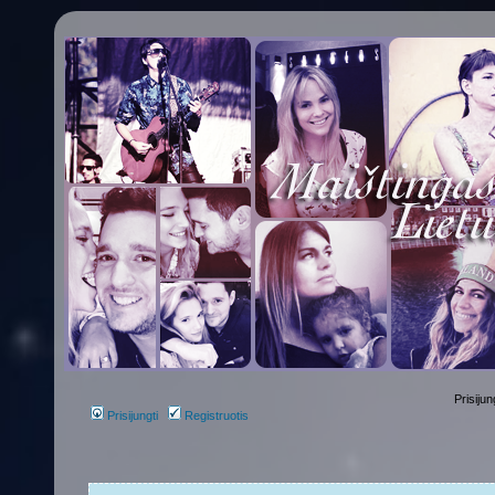
Prisijun
Prisijungti
Registruotis