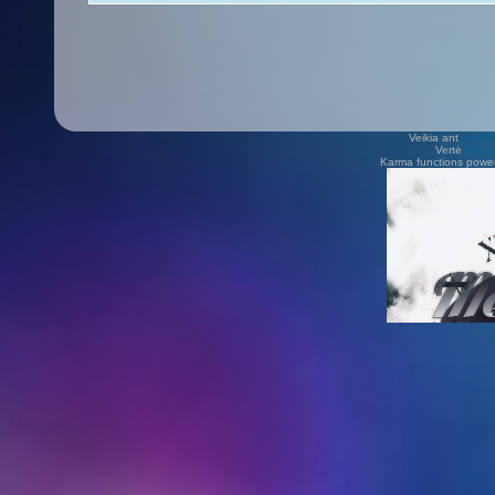
Veikia ant
phpB
Vertė
Viliu
Karma functions pow