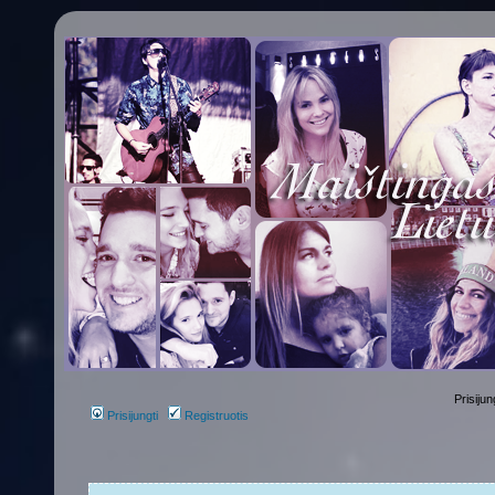
Prisijun
Prisijungti
Registruotis