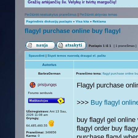
Gražių artėjančių šv. Velykų ir tvirtų margučių!
Peržiūrėti neatsakytus pranešimus
|
Peržiūrėti aktyvias temas
Pagrindinis diskusijų puslapis
»
Visa kita
»
Reklama
flagyl purchase online buy flagyl
Puslapis
1
iš
1
[ 1 pranešimas ]
Spausdinti
|
Siųsti temos nuorodą draugui el. paštu
Autorius
BarbraGerman
Pranešimo tema:
flagyl purchase online bu
Flagyl purchase onli
Forumo senbuvis
>>>
Buy flagyl onlin
Užsiregistravo:
Ant 13 Sau,
2026 11:08 am
buy flagyl gel online
Grynųjų:
64,485,460.55
flagyl order buy fla
Pranešimai:
349856
purchase flagyl wher
Karma:
0