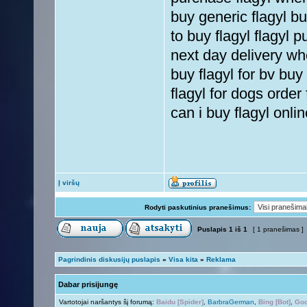
buy generic flagyl bu
to buy flagyl flagyl 
next day delivery whe
buy flagyl for bv buy
flagyl for dogs order
can i buy flagyl onlin
Į viršų
Rodyti paskutinius pranešimus:
Puslapis
1
iš
1
[ 1 pranešimas ]
Pagrindinis diskusijų puslapis
»
Visa kita
»
Reklama
Dabar prisijungę
Vartotojai naršantys šį forumą:
Baidu [Spider]
,
BarbraGerman
,
Bing [Bot]
,
Goo