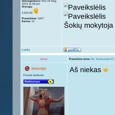
Užsiregistravo:
Pen 24 Geg,
2013 11:08 pm
Grynųjų:
3,624.60
Pranešimai:
1847
Karma:
12
Šokių mokytoja
Į viršų
Anny!
Pranešimo tema:
Re: Nominacijos'15 
Aš niekas
Forumo senbuvis