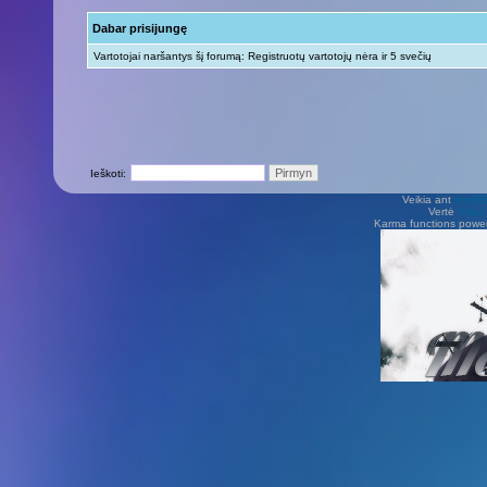
Dabar prisijungę
Vartotojai naršantys šį forumą: Registruotų vartotojų nėra ir 5 svečių
Ieškoti:
Veikia ant
phpB
Vertė
Viliu
Karma functions pow