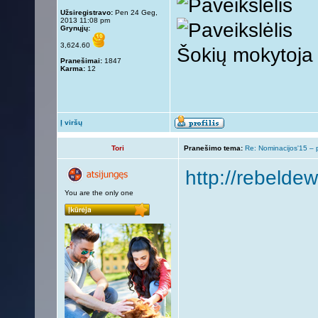
Užsiregistravo:
Pen 24 Geg,
2013 11:08 pm
Grynųjų:
3,624.60
Šokių mokytoja
Pranešimai:
1847
Karma:
12
Į viršų
Tori
Pranešimo tema:
Re: Nominacijos'15 – 
http://rebeldew
You are the only one