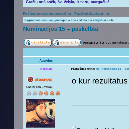
Gražių artėjančių šv. Velykų ir tvirtų margučių!
Peržiūrėti neatsakytus pranešimus
|
Peržiūrėti aktyvias temas
Pagrindinis diskusijų puslapis
»
Info
»
Miela čia atklydusi siela,
Nominacijos'15 – paskelbta
Puslapis
2
iš
2
[ 22 pranešimai(ų
Autorius
Nesquik
Pranešimo tema:
Re: Nominacijos'15 – pa
o kur rezultatu
Cantar con Erreway
____________