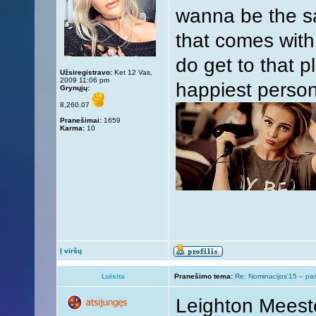
wanna be the sa
that comes with
do get to that pl
Užsiregistravo:
Ket 12 Vas,
2009 11:06 pm
happiest person
Grynųjų:
8,260.07
Pranešimai:
1659
Karma:
10
Į viršų
Luisita
Pranešimo tema:
Re: Nominacijos'15 – pa
Leighton Meest