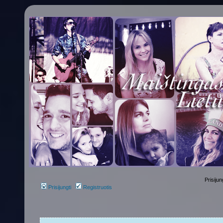
Prisijun
Prisijungti
Registruotis