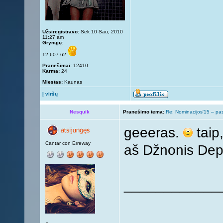
Užsiregistravo:
Sek 10 Sau, 2010
11:27 am
Grynųjų:
12,607.62
Pranešimai:
12410
Karma:
24
Miestas:
Kaunas
Į viršų
Nesquik
Pranešimo tema:
Re: Nominacijos'15 – pa
geeeras.
taip,
Cantar con Erreway
aš Džnonis De
____________