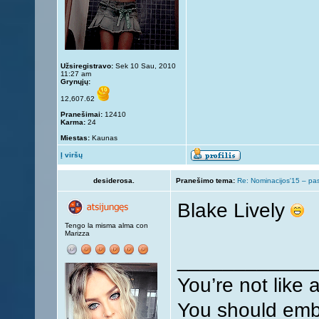
Užsiregistravo:
Sek 10 Sau, 2010
11:27 am
Grynųjų:
12,607.62
Pranešimai:
12410
Karma:
24
Miestas:
Kaunas
Į viršų
desiderosa.
Pranešimo tema:
Re: Nominacijos'15 – pa
Blake Lively
Tengo la misma alma con
Marizza
____________
You’re not like 
You should embr