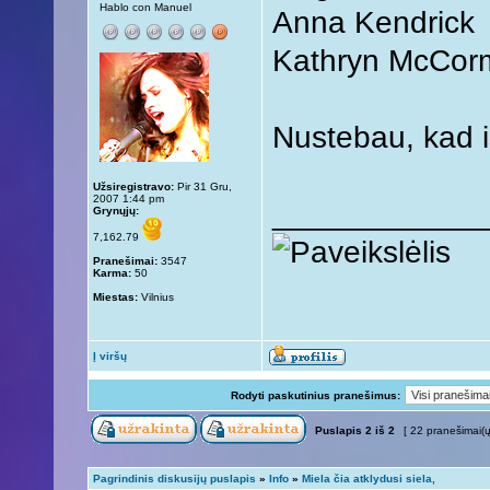
Hablo con Manuel
Anna Kendrick
Kathryn McCor
Nustebau, kad 
Užsiregistravo:
Pir 31 Gru,
2007 1:44 pm
____________
Grynųjų:
7,162.79
Pranešimai:
3547
Karma:
50
Miestas:
Vilnius
Į viršų
Rodyti paskutinius pranešimus:
Puslapis
2
iš
2
[ 22 pranešimai(ų
Pagrindinis diskusijų puslapis
»
Info
»
Miela čia atklydusi siela,