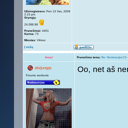
Užsiregistravo:
Pen 13 Vas, 2009
2:15 pm
Grynųjų:
24,088.88
Pranešimai:
4401
Karma:
73
Miestas:
Vilnius
Į viršų
Anny!
Pranešimo tema:
Re: Nominacijos'15 
Oo, net aš ne
Forumo senbuvis