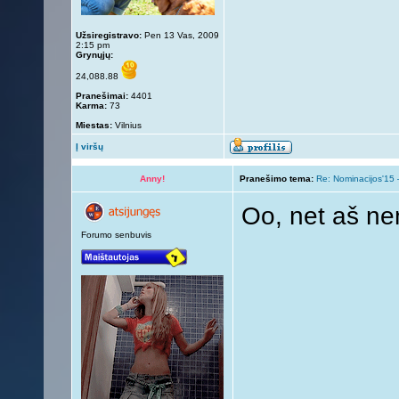
Užsiregistravo:
Pen 13 Vas, 2009
2:15 pm
Grynųjų:
24,088.88
Pranešimai:
4401
Karma:
73
Miestas:
Vilnius
Į viršų
Anny!
Pranešimo tema:
Re: Nominacijos'15 
Oo, net aš ne
Forumo senbuvis