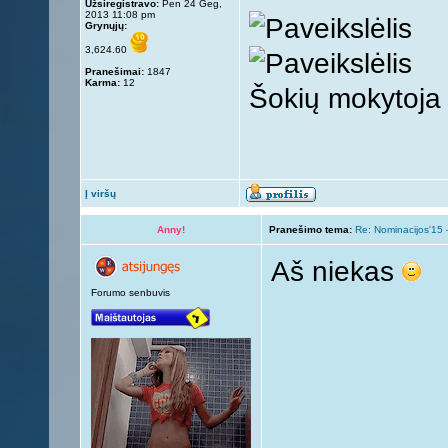
Užsiregistravo:
Pen 24 Geg,
2013 11:08 pm
Grynųjų:
3,624.60
Pranešimai:
1847
Karma:
12
Šokių mokytoja
Į viršų
Anny!
Pranešimo tema:
Re: Nominacijos'15 
Aš niekas
Forumo senbuvis