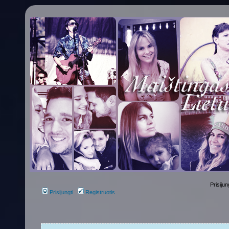
Prisijun
Prisijungti
Registruotis