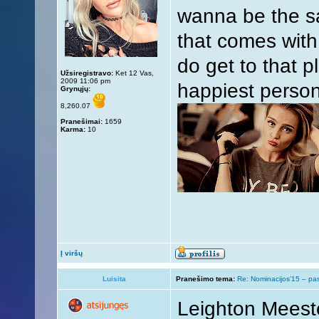
wanna be the sa
that comes with
do get to that pl
Užsiregistravo:
Ket 12 Vas,
2009 11:06 pm
happiest person
Grynųjų:
8,260.07
Pranešimai:
1659
Karma:
10
Į viršų
Luisita
Pranešimo tema:
Re: Nominacijos'15 – pa
Leighton Meest