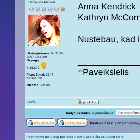
Hablo con Manuel
Anna Kendrick
Kathryn McCor
Nustebau, kad 
Užsiregistravo:
Pir 31 Gru,
2007 1:44 pm
____________
Grynųjų:
7,162.79
Pranešimai:
3547
Karma:
50
Miestas:
Vilnius
Į viršų
Rodyti paskutinius pranešimus:
Puslapis
2
iš
2
[ 22 pranešimai(ų
Pagrindinis diskusijų puslapis
»
Info
»
Miela čia atklydusi siela,