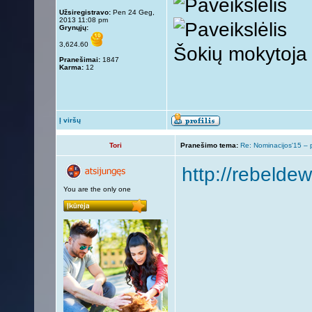
Užsiregistravo:
Pen 24 Geg,
2013 11:08 pm
Grynųjų:
3,624.60
Šokių mokytoja
Pranešimai:
1847
Karma:
12
Į viršų
Tori
Pranešimo tema:
Re: Nominacijos'15 – 
http://rebeldew
You are the only one