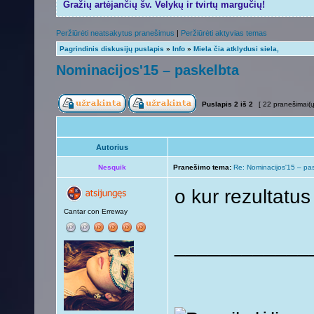
Gražių artėjančių šv. Velykų ir tvirtų margučių!
Peržiūrėti neatsakytus pranešimus
|
Peržiūrėti aktyvias temas
Pagrindinis diskusijų puslapis
»
Info
»
Miela čia atklydusi siela,
Nominacijos'15 – paskelbta
Puslapis
2
iš
2
[ 22 pranešimai(ų
Autorius
Nesquik
Pranešimo tema:
Re: Nominacijos'15 – pa
o kur rezultatu
Cantar con Erreway
____________