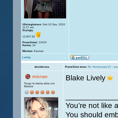
Užsiregistravo:
Sek 10 Sau, 2010
11:27 am
Grynųjų:
12,607.62
Pranešimai:
12410
Karma:
24
Miestas:
Kaunas
Į viršų
desiderosa.
Pranešimo tema:
Re: Nominacijos'15 – pa
Blake Lively
Tengo la misma alma con
Marizza
____________
You’re not like 
You should embr