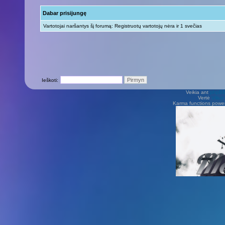
Dabar prisijungę
Vartotojai naršantys šį forumą: Registruotų vartotojų nėra ir 1 svečias
Ieškoti:
Veikia ant
phpB
Vertė
Viliu
Karma functions pow