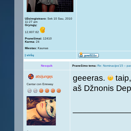
Užsiregistravo:
Sek 10 Sau, 2010
11:27 am
Grynųjų:
12,607.62
Pranešimai:
12410
Karma:
24
Miestas:
Kaunas
Į viršų
Nesquik
Pranešimo tema:
Re: Nominacijos'15 – pa
geeeras.
taip,
Cantar con Erreway
aš Džnonis De
____________