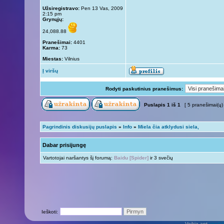
Užsiregistravo:
Pen 13 Vas, 2009
2:15 pm
Grynųjų:
24,088.88
Pranešimai:
4401
Karma:
73
Miestas:
Vilnius
Į viršų
Rodyti paskutinius pranešimus:
Puslapis
1
iš
1
[ 5 pranešimai(ų)
Pagrindinis diskusijų puslapis
»
Info
»
Miela čia atklydusi siela,
Dabar prisijungę
Vartotojai naršantys šį forumą:
Baidu [Spider]
ir 3 svečių
Ieškoti:
Veikia ant
phpB