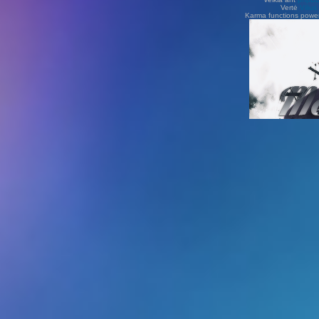
Vertė
Viliu
Karma functions pow