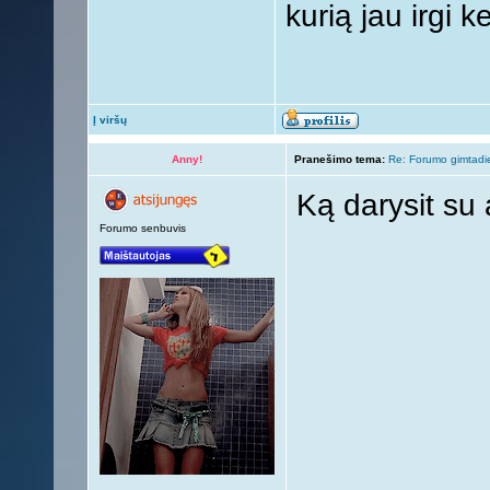
kurią jau irgi 
Į viršų
Anny!
Pranešimo tema:
Re: Forumo gimtadi
Ką darysit su
Forumo senbuvis