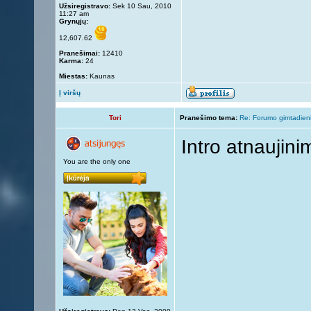
Užsiregistravo:
Sek 10 Sau, 2010
11:27 am
Grynųjų:
12,607.62
Pranešimai:
12410
Karma:
24
Miestas:
Kaunas
Į viršų
Tori
Pranešimo tema:
Re: Forumo gimtadien
Intro atnaujini
You are the only one