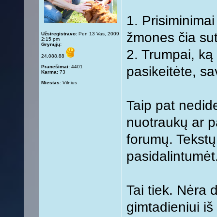
1. Prisiminimai
žmones čia suti
Užsiregistravo:
Pen 13 Vas, 2009
2:15 pm
Grynųjų:
2. Trumpai, ką 
24,088.88
Pranešimai:
4401
pasikeitėte, sa
Karma:
73
Miestas:
Vilnius
Taip pat nedide
nuotraukų ar pa
forumų. Tekstų, 
pasidalintumėt
Tai tiek. Nėra
gimtadieniui iš 