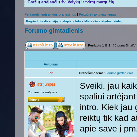
Gražių artėjančių šv. Velykų ir tvirtų margučių!
Peržiūrėti neatsakytus pranešimus
|
Peržiūrėti aktyvias temas
Pagrindinis diskusijų puslapis
»
Info
»
Miela čia atklydusi siela,
Forumo gimtadienis
Puslapis
1
iš
1
[ 5 pranešimai(ų)
Autorius
Tori
Pranešimo tema:
Forumo gimtadienis
Sveiki, jau kaik
You are the only one
spaliui artėjan
intro. Kiek jau
reiktų tik kad 
apie save į pm