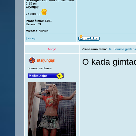
Užsiregistravo:
Pen 13 Vas, 2009
2:15 pm
Grynųjų:
24,088.88
Pranešimai:
4401
Karma:
73
Miestas:
Vilnius
Į viršų
Anny!
Pranešimo tema:
Re: Forumo gimtadi
O kada gimta
Forumo senbuvis