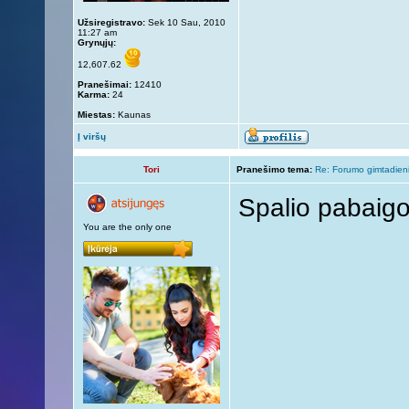
Užsiregistravo:
Sek 10 Sau, 2010
11:27 am
Grynųjų:
12,607.62
Pranešimai:
12410
Karma:
24
Miestas:
Kaunas
Į viršų
Tori
Pranešimo tema:
Re: Forumo gimtadien
Spalio pabaigo
You are the only one