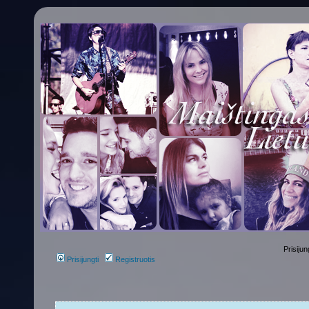
Prisijun
Prisijungti
Registruotis