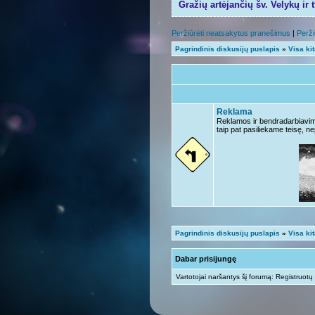
Gražių artėjančių šv. Velykų ir 
Peržiūrėti neatsakytus pranešimus
|
Perži
Pagrindinis diskusijų puslapis
»
Visa ki
Reklama
Reklamos ir bendradarbiavimo 
taip pat pasiliekame teisę, ne
Pagrindinis diskusijų puslapis
»
Visa ki
Dabar prisijungę
Vartotojai naršantys šį forumą: Registruotų 