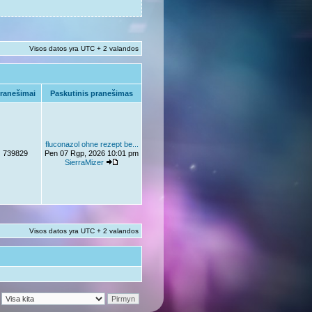
Visos datos yra UTC + 2 valandos
ranešimai
Paskutinis pranešimas
fluconazol ohne rezept be...
739829
Pen 07 Rgp, 2026 10:01 pm
SierraMizer
Visos datos yra UTC + 2 valandos