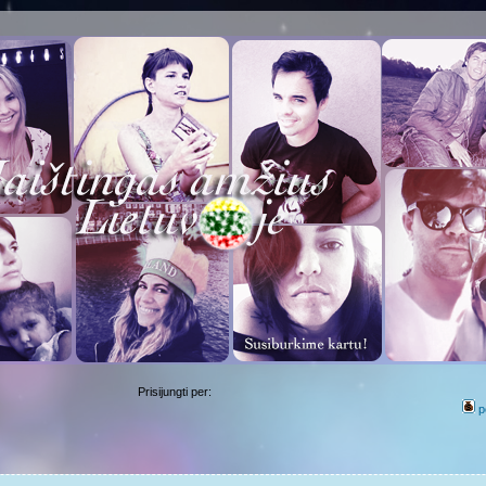
Prisijungti per:
p