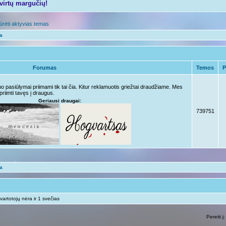
tvirtų margučių!
ūrėti aktyvias temas
ta
Forumas
Temos
P
pasiūlymai priimami tik tai čia. Kitur reklamuotis griežtai draudžiame. Mes
priimti tavęs į draugus.
Geriausi draugai:
739751
ta
vartotojų nėra ir 1 svečias
Pereiti į: