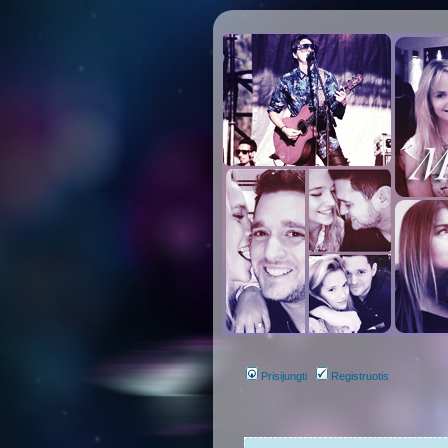
Prisijungti
Registruotis