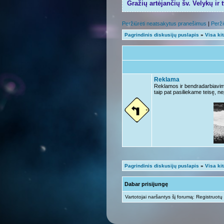
Gražių artėjančių šv. Velykų ir 
Peržiūrėti neatsakytus pranešimus
|
Perži
Pagrindinis diskusijų puslapis
»
Visa ki
Reklama
Reklamos ir bendradarbiavimo 
taip pat pasiliekame teisę, ne
Pagrindinis diskusijų puslapis
»
Visa ki
Dabar prisijungę
Vartotojai naršantys šį forumą: Registruotų 