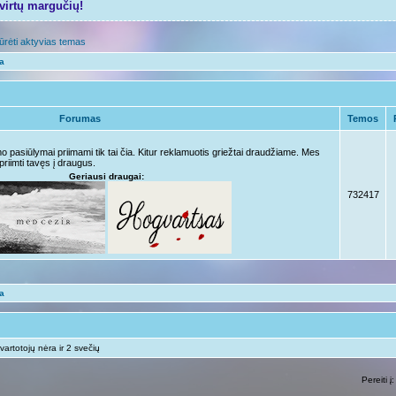
tvirtų margučių!
ūrėti aktyvias temas
ta
Forumas
Temos
pasiūlymai priimami tik tai čia. Kitur reklamuotis griežtai draudžiame. Mes
priimti tavęs į draugus.
Geriausi draugai:
732417
ta
vartotojų nėra ir 2 svečių
Pereiti į: