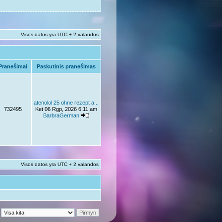
Visos datos yra UTC + 2 valandos
Pranešimai
Paskutinis pranešimas
atenolol 25 ohne rezept a...
732495
Ket 06 Rgp, 2026 6:11 am
BarbraGerman
Visos datos yra UTC + 2 valandos