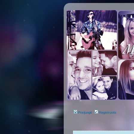
Prisijungti
Registruotis