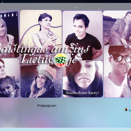
Prisijungti per:
p