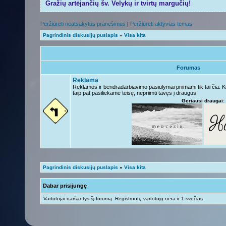
Gražių artėjančių šv. Velykų ir tvirtų margučių!
Peržiūrėti neatsakytus pranešimus
|
Peržiūrėti aktyvias temas
Pagrindinis diskusijų puslapis
»
Visa kita
Forumas
Reklama
Reklamos ir bendradarbiavimo pasiūlymai priimami tik tai čia. 
taip pat pasiliekame teisę, nepriimti tavęs į draugus.
Geriausi draugai:
Pagrindinis diskusijų puslapis
»
Visa kita
Dabar prisijungę
Vartotojai naršantys šį forumą: Registruotų vartotojų nėra ir 1 svečias