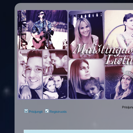
Prisijun
Prisijungti
Registruotis