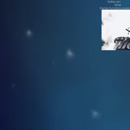
Veikia ant
phpB
Vertė
Viliu
Karma functions pow