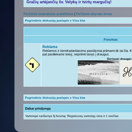
Gražių artėjančių šv. Velykų ir tvirtų margučių!
Peržiūrėti neatsakytus pranešimus
|
Peržiūrėti aktyvias temas
Pagrindinis diskusijų puslapis
»
Visa kita
Forumas
Reklama
Reklamos ir bendradarbiavimo pasiūlymai priimami tik tai čia. K
pat pasiliekame teisę, nepriimti tavęs į draugus.
Geriausi draugai:
Pagrindinis diskusijų puslapis
»
Visa kita
Dabar prisijungę
Vartotojai naršantys šį forumą: Registruotų vartotojų nėra ir 1 svečias