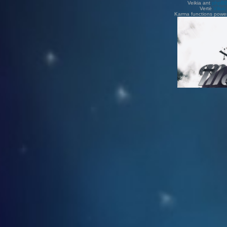
Veikia ant
phpB
Vertė
Viliu
Karma functions pow