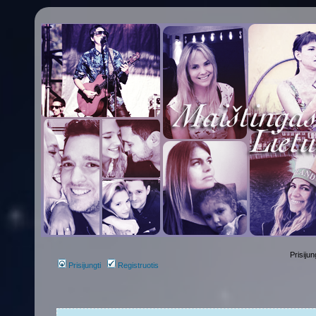
Prisijun
Prisijungti
Registruotis