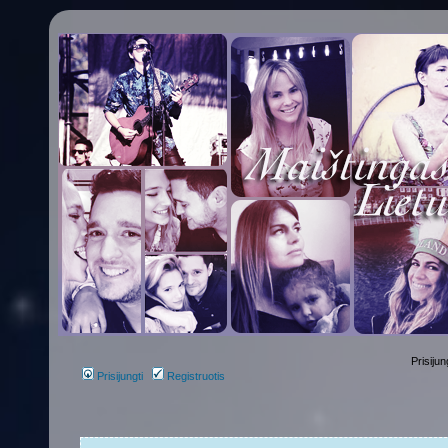
Prisijun
Prisijungti
Registruotis