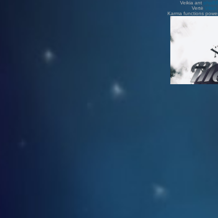
Veikia ant
phpB
Vertė
Viliu
Karma functions pow