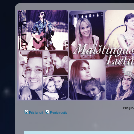
Prisijun
Prisijungti
Registruotis