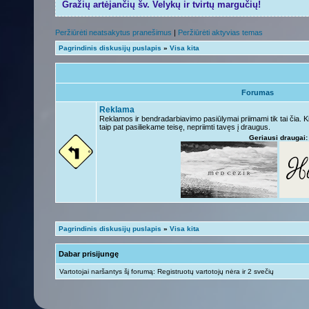
Gražių artėjančių šv. Velykų ir tvirtų margučių!
Peržiūrėti neatsakytus pranešimus
|
Peržiūrėti aktyvias temas
Pagrindinis diskusijų puslapis
»
Visa kita
Forumas
Reklama
Reklamos ir bendradarbiavimo pasiūlymai priimami tik tai čia. 
taip pat pasiliekame teisę, nepriimti tavęs į draugus.
Geriausi draugai:
Pagrindinis diskusijų puslapis
»
Visa kita
Dabar prisijungę
Vartotojai naršantys šį forumą: Registruotų vartotojų nėra ir 2 svečių