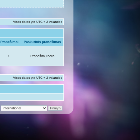
Visos datos yra UTC + 2 valandos
Pranešimai
Paskutinis pranešimas
0
Pranešimų nėra
Visos datos yra UTC + 2 valandos