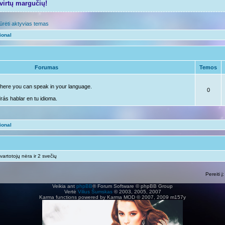
tvirtų margučių!
ūrėti aktyvias temas
ional
Forumas
Temos
, here you can speak in your language.
0
drás hablar en tu idioma.
ional
vartotojų nėra ir 2 svečių
Pereiti į:
Veikia ant
phpBB
® Forum Software © phpBB Group
Vertė
Vilius Šumskas
© 2003, 2005, 2007
Karma functions powered by Karma MOD © 2007, 2009 m157y