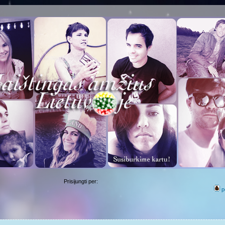
Prisijungti per:
p