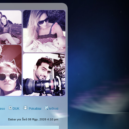
eso
DUK
Pokalbiai
Ieškoti
Dabar yra Šeš 08 Rgp, 2026 4:10 pm