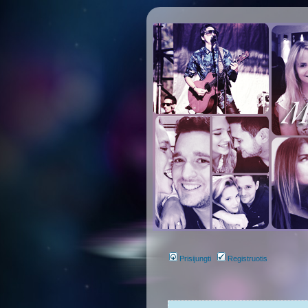
Prisijungti
Registruotis