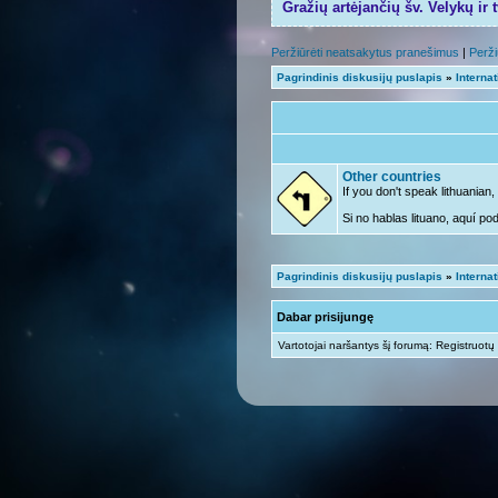
Gražių artėjančių šv. Velykų ir 
Peržiūrėti neatsakytus pranešimus
|
Perži
Pagrindinis diskusijų puslapis
»
Internat
Other countries
If you don't speak lithuanian
Si no hablas lituano, aquí po
Pagrindinis diskusijų puslapis
»
Internat
Dabar prisijungę
Vartotojai naršantys šį forumą: Registruotų 