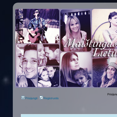
Prisijun
Prisijungti
Registruotis