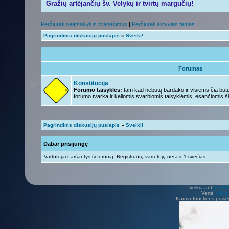
Gražių artėjančių šv. Velykų ir tvirtų margučių!
Peržiūrėti neatsakytus pranešimus
|
Peržiūrėti aktyvias temas
Pagrindinis diskusijų puslapis
»
Sveiki!
Forumas
Konstitucija
Forumo taisyklės:
tam kad nebūtų bardako ir visiems čia būtų 
forumo tvarka ir keliomis svarbiomis taisyklėmis, esančiomis ši
Pagrindinis diskusijų puslapis
»
Sveiki!
Dabar prisijungę
Vartotojai naršantys šį forumą: Registruotų vartotojų nėra ir 1 svečias
Veikia ant
phpB
Vertė
Viliu
Karma functions pow