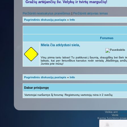
Gražių artėjančių šv. Velykų ir tvirtų margučių!
Peržiūrėti neatsakytus pranešimus
|
Peržiūrėti aktyvias temas
Pagrindinis diskusijų puslapis
»
Info
Forumas
Miela čia atklydusi siela,
Visų pirma tariu labas! Tu pakliuvai į šaunią, draugišką bei šiek 
laikais, kai per lietuviškus kanalus rodė serialą „Maištingą amži
Junkis prie mūsų!
Pagrindinis diskusijų puslapis
»
Info
Dabar prisijungę
Vartotojai naršantys šį forumą: Registruotų vartotojų nėra ir 2 svečių
Veikia ant
phpB
Vertė
Viliu
Karma functions pow