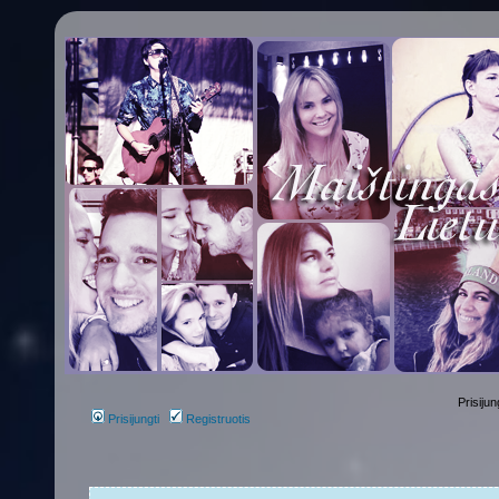
Prisijun
Prisijungti
Registruotis