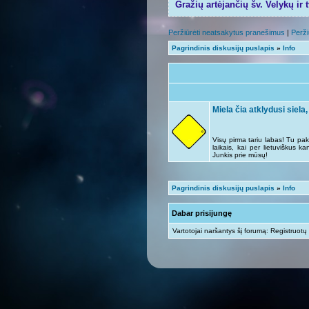
Gražių artėjančių šv. Velykų ir 
Peržiūrėti neatsakytus pranešimus
|
Perži
Pagrindinis diskusijų puslapis
»
Info
Miela čia atklydusi siela,
Visų pirma tariu labas! Tu pak
laikais, kai per lietuviškus k
Junkis prie mūsų!
Pagrindinis diskusijų puslapis
»
Info
Dabar prisijungę
Vartotojai naršantys šį forumą: Registruotų 