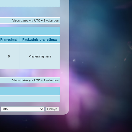
Visos datos yra UTC + 2 valandos
Pranešimai
Paskutinis pranešimas
0
Pranešimų nėra
Visos datos yra UTC + 2 valandos