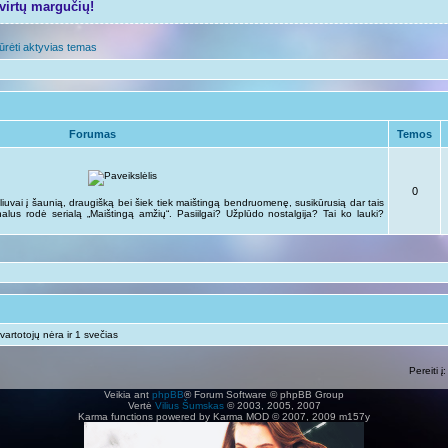
tvirtų margučių!
ūrėti aktyvias temas
Forumas
Temos
0
liuvai į šaunią, draugišką bei šiek tiek maištingą bendruomenę, susikūrusią dar tais
analus rodė serialą „Maištingą amžių“. Pasiilgai? Užplūdo nostalgija? Tai ko lauki?
vartotojų nėra ir 1 svečias
Pereiti į:
Veikia ant
phpBB
® Forum Software © phpBB Group
Vertė
Vilius Šumskas
© 2003, 2005, 2007
Karma functions powered by Karma MOD © 2007, 2009 m157y