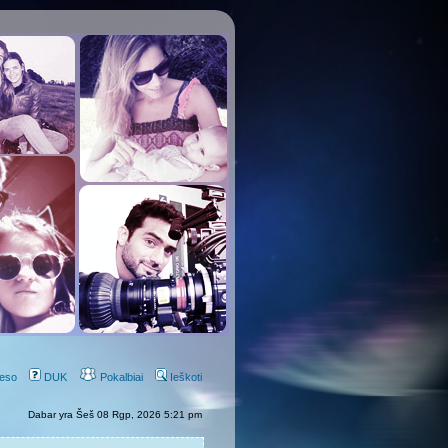
eso
DUK
Pokalbiai
Ieškoti
Dabar yra Šeš 08 Rgp, 2026 5:21 pm