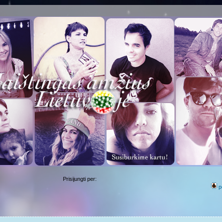
Prisijungti per:
p