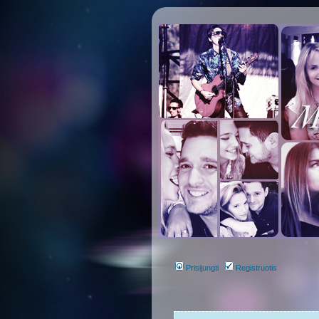
Prisijungti
Registruotis