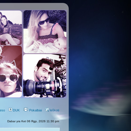
eso
DUK
Pokalbiai
Ieškoti
Dabar yra Ket 06 Rgp, 2026 11:30 pm