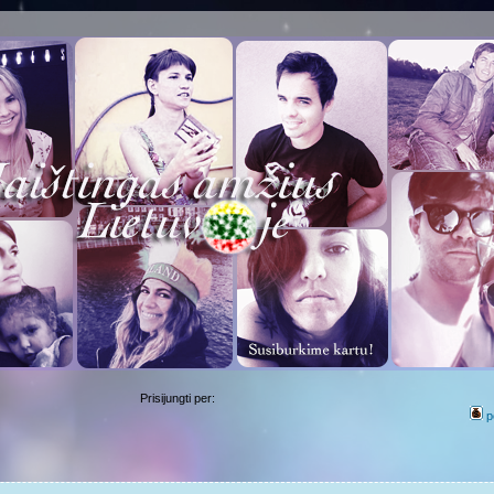
Prisijungti per:
p