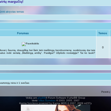
tvirtų margučių!
ūrėti aktyvias temas
Forumas
Temos
0
liuvai į šaunią, draugišką bei šiek tiek maištingą bendruomenę, susikūrusią dar tais
analus rodė serialą „Maištingą amžių“. Pasiilgai? Užplūdo nostalgija? Tai ko lauki?
vartotojų nėra ir 1 svečias
Pereiti į:
Veikia ant
phpBB
® Forum Software © phpBB Group
Vertė
Vilius Šumskas
© 2003, 2005, 2007
Karma functions powered by Karma MOD © 2007, 2009 m157y