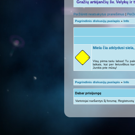
Gražių artėjančių šv. Velykų ir 
Peržiūrėti neatsakytus pranešimus
|
Perži
Pagrindinis diskusijų puslapis
»
Info
Miela čia atklydusi siela,
Visų pirma tariu labas! Tu pak
laikais, kai per lietuviškus k
Junkis prie mūsų!
Pagrindinis diskusijų puslapis
»
Info
Dabar prisijungę
Vartotojai naršantys šį forumą: Registruotų 