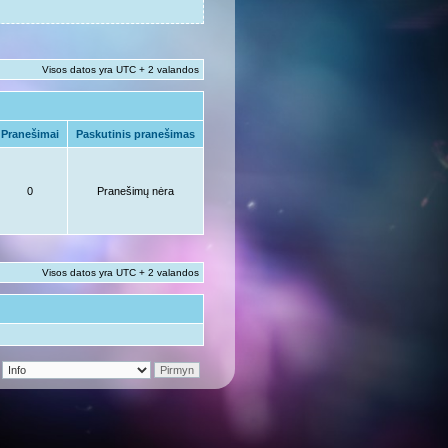
Visos datos yra UTC + 2 valandos
Pranešimai
Paskutinis pranešimas
0
Pranešimų nėra
Visos datos yra UTC + 2 valandos