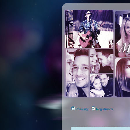
Prisijungti
Registruotis