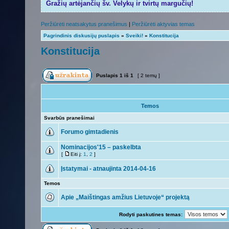
Gražių artėjančių šv. Velykų ir tvirtų margučių!
Peržiūrėti neatsakytus pranešimus
|
Peržiūrėti aktyvias temas
Pagrindinis diskusijų puslapis
»
Sveiki!
»
Konstitucija
Konstitucija
Puslapis
1
iš
1
[ 2 temų ]
Temos
Svarbūs pranešimai
Forumo gimtadienis
Nominacijos'15 – paskelbta
[
Eiti į:
1
,
2
]
Įstatymai - atnaujinta 2014-04-16
Temos
Apie „Maištingas amžius Lietuvoje“ projektą
Rodyti paskutines temas: