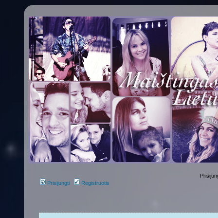
Prisijun
Prisijungti
Registruotis