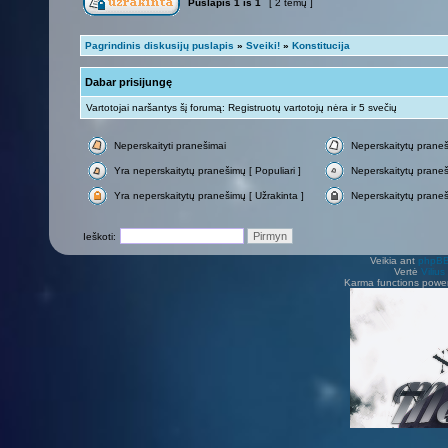
Puslapis
1
iš
1
[ 2 temų ]
Pagrindinis diskusijų puslapis
»
Sveiki!
»
Konstitucija
Dabar prisijungę
Vartotojai naršantys šį forumą: Registruotų vartotojų nėra ir 5 svečių
Neperskaityti pranešimai
Neperskaitytų prane
Yra neperskaitytų pranešimų [ Populiari ]
Neperskaitytų praneši
Yra neperskaitytų pranešimų [ Užrakinta ]
Neperskaitytų praneš
Ieškoti:
Veikia ant
phpB
Vertė
Viliu
Karma functions pow