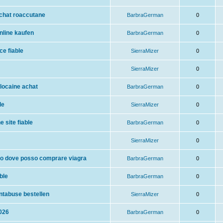
achat roaccutane
BarbraGerman
0
nline kaufen
BarbraGerman
0
ce fiable
SierraMizer
0
SierraMizer
0
ylocaine achat
BarbraGerman
0
le
SierraMizer
0
 site fiable
BarbraGerman
0
SierraMizer
0
no dove posso comprare viagra
BarbraGerman
0
ble
BarbraGerman
0
ntabuse bestellen
SierraMizer
0
2026
BarbraGerman
0