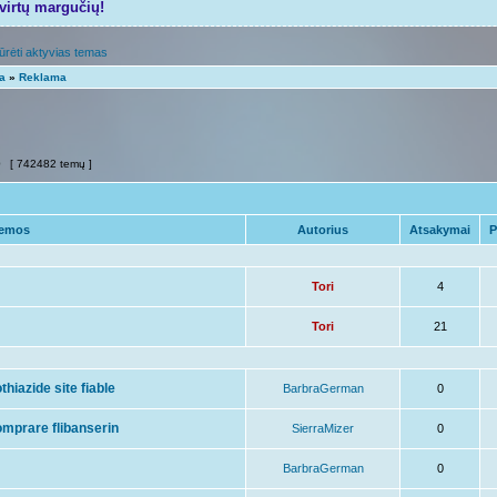
tvirtų margučių!
ūrėti aktyvias temas
ta
»
Reklama
0
[ 742482 temų ]
emos
Autorius
Atsakymai
P
Tori
4
Tori
21
thiazide site fiable
BarbraGerman
0
omprare flibanserin
SierraMizer
0
BarbraGerman
0