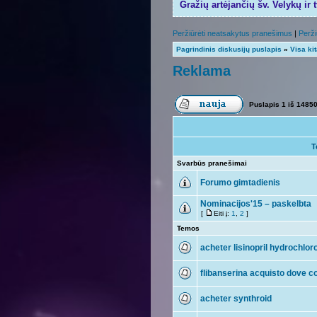
Gražių artėjančių šv. Velykų ir 
Peržiūrėti neatsakytus pranešimus
|
Perži
Pagrindinis diskusijų puslapis
»
Visa ki
Reklama
Puslapis
1
iš
1485
T
Svarbūs pranešimai
Forumo gimtadienis
Nominacijos'15 – paskelbta
[
Eiti į:
1
,
2
]
Temos
acheter lisinopril hydrochloro
flibanserina acquisto dove c
acheter synthroid