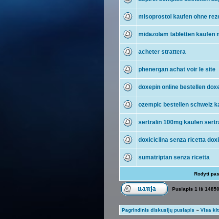
misoprostol kaufen ohne reze
midazolam tabletten kaufen 
acheter strattera
phenergan achat voir le site
doxepin online bestellen dox
ozempic bestellen schweiz 
sertralin 100mg kaufen sertr
doxiciclina senza ricetta doxi
sumatriptan senza ricetta
Rodyti pa
Puslapis
1
iš
1485
Pagrindinis diskusijų puslapis
»
Visa ki