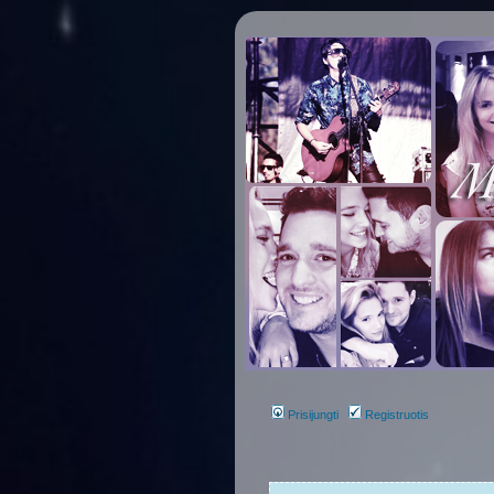
Prisijungti
Registruotis