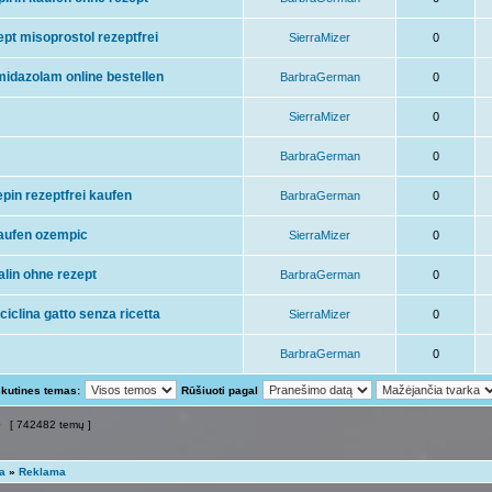
pt misoprostol rezeptfrei
SierraMizer
0
midazolam online bestellen
BarbraGerman
0
SierraMizer
0
BarbraGerman
0
epin rezeptfrei kaufen
BarbraGerman
0
kaufen ozempic
SierraMizer
0
alin ohne rezept
BarbraGerman
0
ciclina gatto senza ricetta
SierraMizer
0
BarbraGerman
0
skutines temas:
Rūšiuoti pagal
0
[ 742482 temų ]
ta
»
Reklama