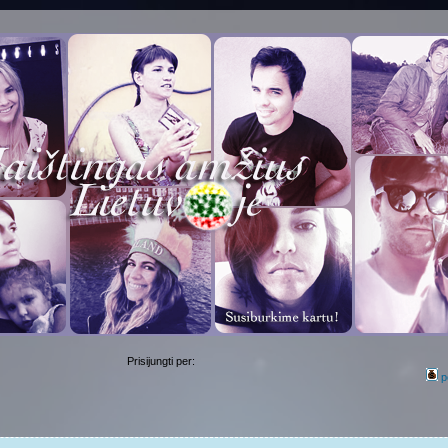
Prisijungti per:
p