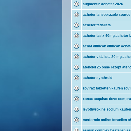
augmentin acheter 2026
acheter lansoprazole source 
acheter tadalista
acheter lasix 40mg acheter l
achat diflucan diflucan achet
acheter vidalista 20 mg achet
atenolol 25 ohne rezept ateno
acheter synthroid
zovirax tabletten kaufen zov
xanax acquisto dove compra
levothyroxine sodium kaufen 
metformin online bestellen 
aspirin complex bestellen as