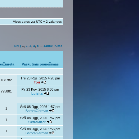
Visos datos yra UTC + 2 valandos
Eiti į
1
,
2
,
3
,
4
,
5
...
14850
Kitas
eržiūrėta
Paskutinis pranešimas
Tre 23 Rgs, 2015 4:28 pm
108782
Tori
Pir 23 Kov, 2015 8:36 pm
795881
Luisita
Šeš 08 Rgp, 2026 1:57 pm
1
BarbraGerman
Šeš 08 Rgp, 2026 1:57 pm
1
SierraMizer
Šeš 08 Rgp, 2026 1:56 pm
1
BarbraGerman