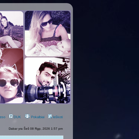
eso
DUK
Pokalbiai
Ieškoti
Dabar yra Šeš 08 Rgp, 2026 1:57 pm