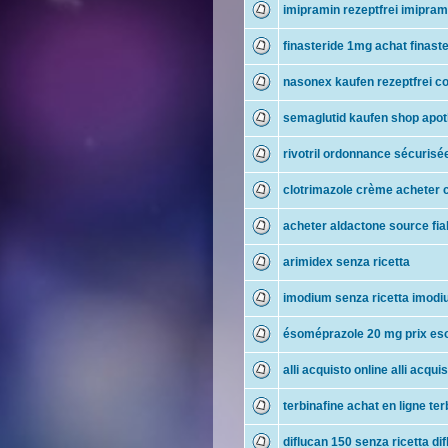
imipramin rezeptfrei imipram
finasteride 1mg achat finast
nasonex kaufen rezeptfrei c
semaglutid kaufen shop apot
rivotril ordonnance sécurisée
clotrimazole crème acheter 
acheter aldactone source fia
arimidex senza ricetta
imodium senza ricetta imod
ésoméprazole 20 mg prix es
alli acquisto online alli acquis
terbinafine achat en ligne te
diflucan 150 senza ricetta di