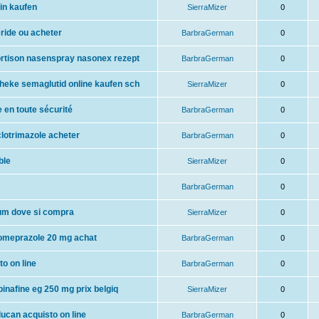
in kaufen
SierraMizer
0
eride ou acheter
BarbraGerman
0
ortison nasenspray nasonex rezept
BarbraGerman
0
heke semaglutid online kaufen sch
SierraMizer
0
 en toute sécurité
BarbraGerman
0
clotrimazole acheter
BarbraGerman
0
ble
SierraMizer
0
BarbraGerman
0
ium dove si compra
SierraMizer
0
omeprazole 20 mg achat
BarbraGerman
0
to on line
BarbraGerman
0
rbinafine eg 250 mg prix belgiq
SierraMizer
0
flucan acquisto on line
BarbraGerman
0