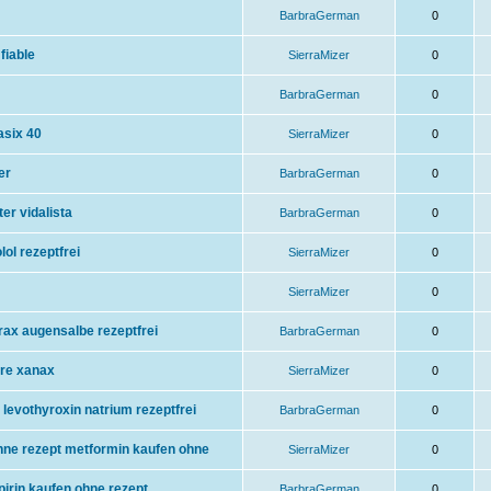
BarbraGerman
0
fiable
SierraMizer
0
BarbraGerman
0
asix 40
SierraMizer
0
er
BarbraGerman
0
er vidalista
BarbraGerman
0
lol rezeptfrei
SierraMizer
0
SierraMizer
0
irax augensalbe rezeptfrei
BarbraGerman
0
re xanax
SierraMizer
0
levothyroxin natrium rezeptfrei
BarbraGerman
0
ohne rezept metformin kaufen ohne
SierraMizer
0
pirin kaufen ohne rezept
BarbraGerman
0