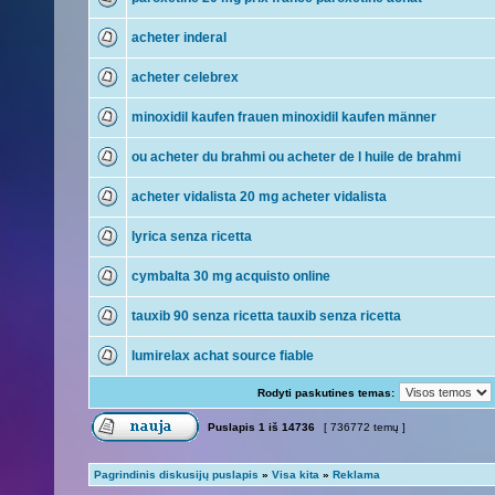
acheter inderal
acheter celebrex
minoxidil kaufen frauen minoxidil kaufen männer
ou acheter du brahmi ou acheter de l huile de brahmi
acheter vidalista 20 mg acheter vidalista
lyrica senza ricetta
cymbalta 30 mg acquisto online
tauxib 90 senza ricetta tauxib senza ricetta
lumirelax achat source fiable
Rodyti paskutines temas:
Puslapis
1
iš
14736
[ 736772 temų ]
Pagrindinis diskusijų puslapis
»
Visa kita
»
Reklama