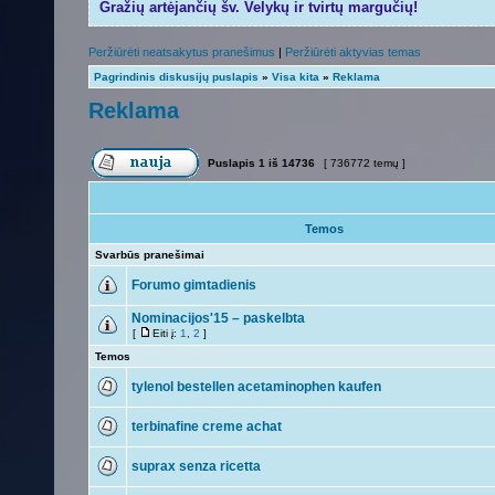
Gražių artėjančių šv. Velykų ir tvirtų margučių!
Peržiūrėti neatsakytus pranešimus
|
Peržiūrėti aktyvias temas
Pagrindinis diskusijų puslapis
»
Visa kita
»
Reklama
Reklama
Puslapis
1
iš
14736
[ 736772 temų ]
Temos
Svarbūs pranešimai
Forumo gimtadienis
Nominacijos'15 – paskelbta
[
Eiti į:
1
,
2
]
Temos
tylenol bestellen acetaminophen kaufen
terbinafine creme achat
suprax senza ricetta