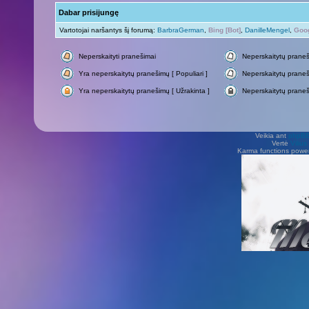
Dabar prisijungę
Vartotojai naršantys šį forumą:
BarbraGerman
,
Bing [Bot]
,
DanilleMengel
,
Goog
Neperskaityti pranešimai
Neperskaitytų prane
Yra neperskaitytų pranešimų [ Populiari ]
Neperskaitytų praneši
Yra neperskaitytų pranešimų [ Užrakinta ]
Neperskaitytų praneš
Veikia ant
phpB
Vertė
Viliu
Karma functions pow