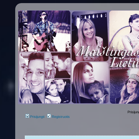
Prisijun
Prisijungti
Registruotis