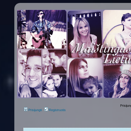
Prisijun
Prisijungti
Registruotis