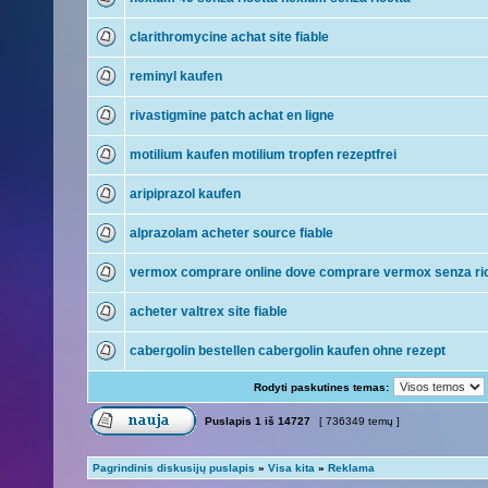
clarithromycine achat site fiable
reminyl kaufen
rivastigmine patch achat en ligne
motilium kaufen motilium tropfen rezeptfrei
aripiprazol kaufen
alprazolam acheter source fiable
vermox comprare online dove comprare vermox senza ri
acheter valtrex site fiable
cabergolin bestellen cabergolin kaufen ohne rezept
Rodyti paskutines temas:
Puslapis
1
iš
14727
[ 736349 temų ]
Pagrindinis diskusijų puslapis
»
Visa kita
»
Reklama