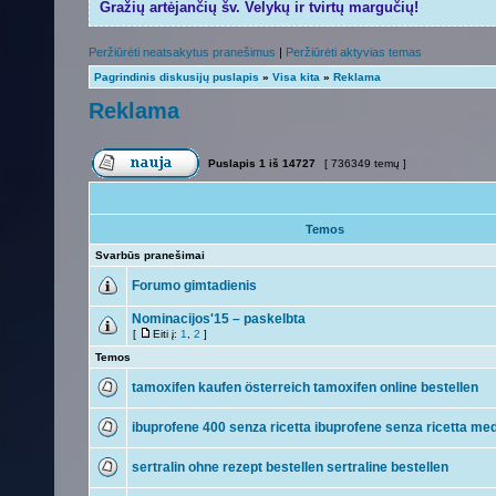
Gražių artėjančių šv. Velykų ir tvirtų margučių!
Peržiūrėti neatsakytus pranešimus
|
Peržiūrėti aktyvias temas
Pagrindinis diskusijų puslapis
»
Visa kita
»
Reklama
Reklama
Puslapis
1
iš
14727
[ 736349 temų ]
Temos
Svarbūs pranešimai
Forumo gimtadienis
Nominacijos'15 – paskelbta
[
Eiti į:
1
,
2
]
Temos
tamoxifen kaufen österreich tamoxifen online bestellen
ibuprofene 400 senza ricetta ibuprofene senza ricetta me
sertralin ohne rezept bestellen sertraline bestellen