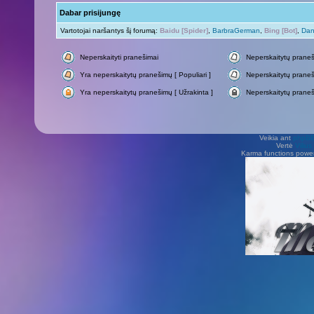
Dabar prisijungę
Vartotojai naršantys šį forumą:
Baidu [Spider]
,
BarbraGerman
,
Bing [Bot]
,
Dan
Neperskaityti pranešimai
Neperskaitytų prane
Yra neperskaitytų pranešimų [ Populiari ]
Neperskaitytų praneši
Yra neperskaitytų pranešimų [ Užrakinta ]
Neperskaitytų praneš
Veikia ant
phpB
Vertė
Viliu
Karma functions pow