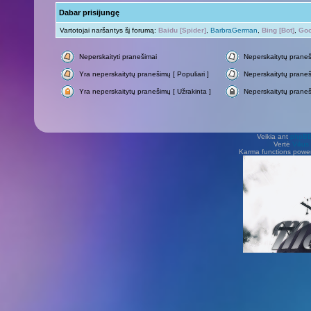
Dabar prisijungę
Vartotojai naršantys šį forumą:
Baidu [Spider]
,
BarbraGerman
,
Bing [Bot]
,
Goo
Neperskaityti pranešimai
Neperskaitytų prane
Yra neperskaitytų pranešimų [ Populiari ]
Neperskaitytų praneši
Yra neperskaitytų pranešimų [ Užrakinta ]
Neperskaitytų praneš
Veikia ant
phpB
Vertė
Viliu
Karma functions pow