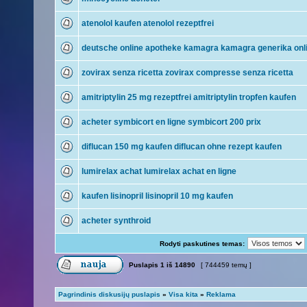
atenolol kaufen atenolol rezeptfrei
deutsche online apotheke kamagra kamagra generika onl
zovirax senza ricetta zovirax compresse senza ricetta
amitriptylin 25 mg rezeptfrei amitriptylin tropfen kaufen
acheter symbicort en ligne symbicort 200 prix
diflucan 150 mg kaufen diflucan ohne rezept kaufen
lumirelax achat lumirelax achat en ligne
kaufen lisinopril lisinopril 10 mg kaufen
acheter synthroid
Rodyti paskutines temas:
Puslapis
1
iš
14890
[ 744459 temų ]
Pagrindinis diskusijų puslapis
»
Visa kita
»
Reklama