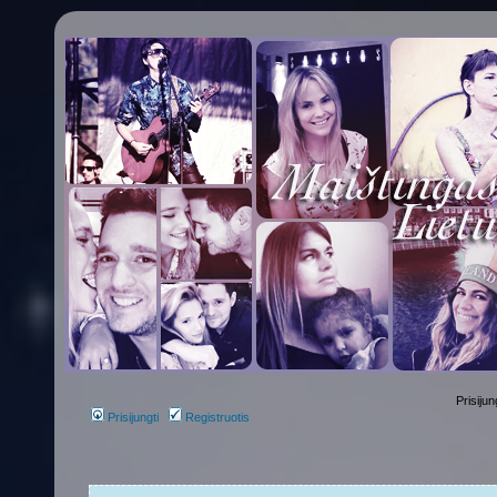
Prisijun
Prisijungti
Registruotis