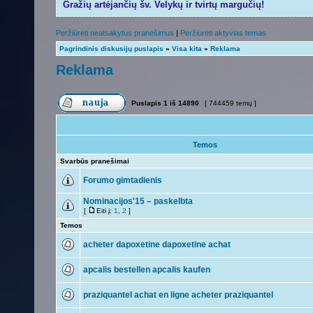
Gražių artėjančių šv. Velykų ir tvirtų margučių!
Peržiūrėti neatsakytus pranešimus
|
Peržiūrėti aktyvias temas
Pagrindinis diskusijų puslapis
»
Visa kita
»
Reklama
Reklama
Puslapis
1
iš
14890
[ 744459 temų ]
Temos
Svarbūs pranešimai
Forumo gimtadienis
Nominacijos'15 – paskelbta
[
Eiti į:
1
,
2
]
Temos
acheter dapoxetine dapoxetine achat
apcalis bestellen apcalis kaufen
praziquantel achat en ligne acheter praziquantel