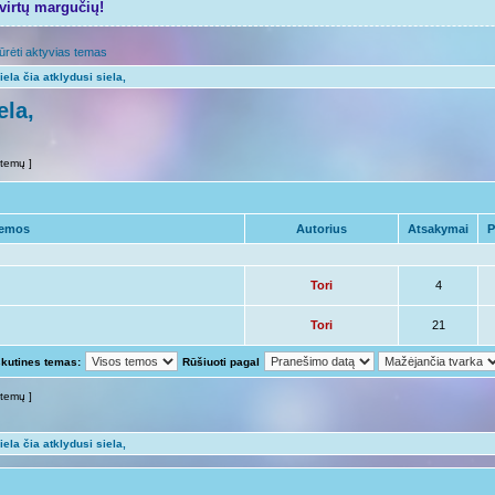
tvirtų margučių!
ūrėti aktyvias temas
iela čia atklydusi siela,
ela,
 temų ]
emos
Autorius
Atsakymai
P
Tori
4
Tori
21
skutines temas:
Rūšiuoti pagal
 temų ]
iela čia atklydusi siela,