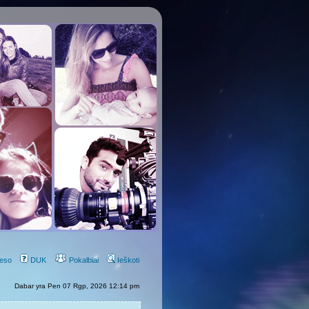
eso
DUK
Pokalbiai
Ieškoti
Dabar yra Pen 07 Rgp, 2026 12:14 pm