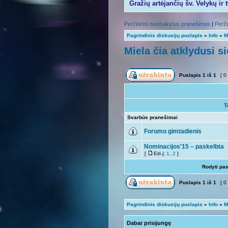
Gražių artėjančių šv. Velykų ir 
Peržiūrėti neatsakytus pranešimus
|
Perži
Pagrindinis diskusijų puslapis
»
Info
»
M
Miela čia atklydusi si
Puslapis
1
iš
1
[ 0
T
Svarbūs pranešimai
Forumo gimtadienis
Nominacijos'15 – paskelbta
[
Eiti į:
1
,
2
]
Rodyti pa
Puslapis
1
iš
1
[ 0
Pagrindinis diskusijų puslapis
»
Info
»
M
Dabar prisijungę