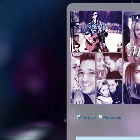
Prisijungti
Registruotis