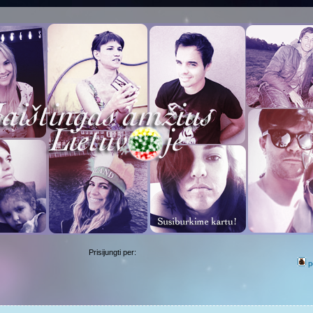
Prisijungti per:
p