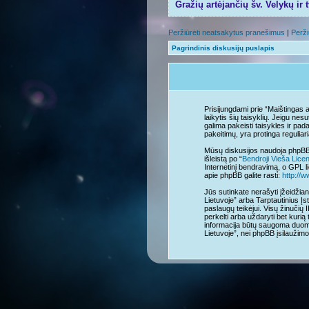
Gražių artėjančių šv. Velykų ir 
Peržiūrėti neatsakytus pranešimus
|
Perži
Pagrindinis diskusijų puslapis
Prisijungdami prie “Maištingas a
laikytis šių taisyklių. Jeigu ne
galima pakeisti taisykles ir pad
pakeitimų, yra protinga reguliari
Mūsų diskusijos naudoja phpBB 
išleistą po “
Bendroji Vieša Lice
Internetinį bendravimą, o GPL li
apie phpBB galite rasti:
http://
Jūs sutinkate nerašyti įžeidžian
Lietuvoje” arba Tarptautinius Įs
paslaugų teikėjui. Visų žinučių 
perkelti arba uždaryti bet kurią 
informacija būtų saugoma duome
Lietuvoje”, nei phpBB įsilauži