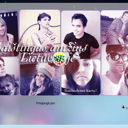
Prisijungti per:
p