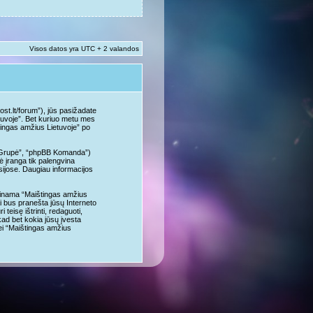
Visos datos yra UTC + 2 valandos
st.lt/forum”), jūs pasižadate
ietuvoje”. Bet kuriuo metu mes
štingas amžius Lietuvoje” po
B Grupė”, “phpBB Komanda”)
 įranga tik palengvina
usijose. Daugiau informacijos
alpinama “Maištingas amžius
ai bus pranešta jūsų Interneto
eisę ištrinti, redaguoti,
 kad bet kokia jūsų įvesta
ei “Maištingas amžius