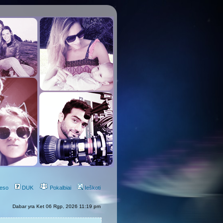
eso
DUK
Pokalbiai
Ieškoti
Dabar yra Ket 06 Rgp, 2026 11:19 pm