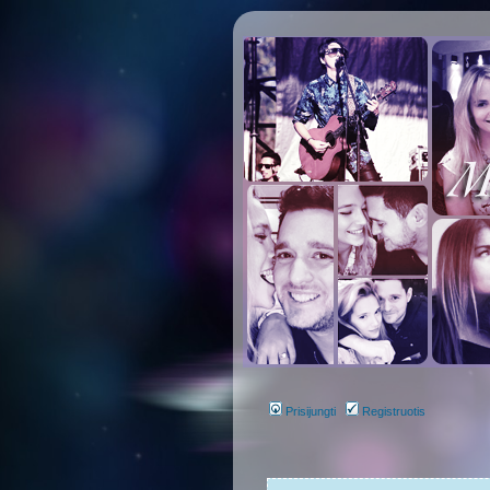
Prisijungti
Registruotis