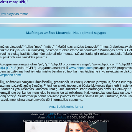
tvirtų margučių!
ūrėti aktyvias temas
Maištingas amžius Lietuvoje - Naudojimosi sąlygos
mžius Lietuvoje” (toliau “mes”, “mūsų”, “Maištingas amžius Lietuvoje”, “https://rebeldeway.aho
sutinkate laikytis visų šių taisyklių, nesiregistruokite ir/arba nenaudokite “Maištingas amžius L
arysime viską, kad jūs būtumėte apie tai informuotas, tačiau, kadangi ir toliau naudosite “Mai
ai patikrinti šias taisykles patiems.
programinę įrangą (toliau “jie”, “jų”, “phpBB programinė įranga”, “www.phpbb.com”, “phpB
ncija (GPL)
” (toliau “GPL”). Ją galima atsisiųsti iš
www.phpbb.com
puslapio. phpBB programinė
cencija užtikrina, kad jie neturi nieko bendro su tuo, ką mes leidžiame ir ko neleidžiame disk
www.phpbb.com/
.
čių, nešvankių, vulgarių, šmeižiančių, grasinančių ir kitokių vietinius įstatymus, šalies kur t
tatymus pažeidžiančių žinučių. Priešingu atveju tuojau pat būsite blokuotas (banned) ir apie t
IP adresas yra įrašomas į duomenų bazę. Jūs sutinkate, kad “Maištingas amžius Lietuvoje” turi t
temą/žinutę bet kuriuo metu jeigu jie mano jog tai reikalinga. Kaip vartotojas sutinkate su tuo,
nų bazėje. Ši informacija nebus teikiama jokioms trečioms šalims be jūsų sutikimo, tačiau n
mo atveju neprisiima atsakomybės dėl informacijos saugumo.
Atgal į prisijungimo langą
Veikia ant
phpBB
® Forum Software © phpBB Group
Vertė
Vilius Šumskas
© 2003, 2005, 2007
Karma functions powered by Karma MOD © 2007, 2009 m157y