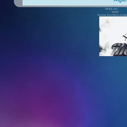
Veikia ant
phpB
Vertė
Viliu
Karma functions pow