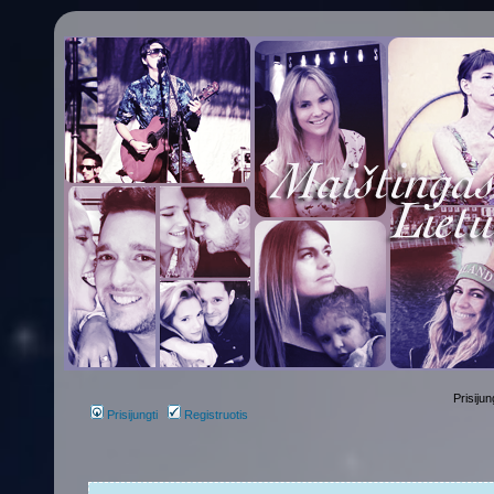
Prisijun
Prisijungti
Registruotis