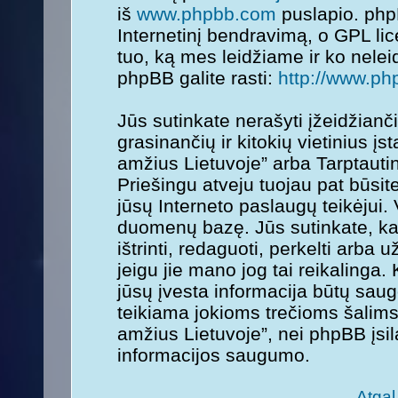
iš
www.phpbb.com
puslapio. php
Internetinį bendravimą, o GPL lice
tuo, ką mes leidžiame ir ko nele
phpBB galite rasti:
http://www.ph
Jūs sutinkate nerašyti įžeidžianč
grasinančių ir kitokių vietinius į
amžius Lietuvoje” arba Tarptauti
Priešingu atveju tuojau pat būsit
jūsų Interneto paslaugų teikėjui.
duomenų bazę. Jūs sutinkate, kad
ištrinti, redaguoti, perkelti arba
jeigu jie mano jog tai reikalinga.
jūsų įvesta informacija būtų sa
teikiama jokioms trečioms šalims
amžius Lietuvoje”, nei phpBB įsi
informacijos saugumo.
Atgal