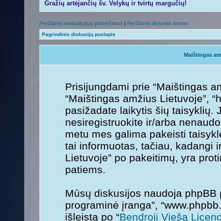
Gražių artėjančių šv. Velykų ir tvirtų margučių!
Peržiūrėti neatsakytus pranešimus
|
Peržiūrėti aktyvias temas
Pagrindinis diskusijų puslapis
Maištingas am
Prisijungdami prie “Maištingas am
“Maištingas amžius Lietuvoje”, “ht
pasižadate laikytis šių taisyklių. 
nesiregistruokite ir/arba nenaudo
metu mes galima pakeisti taisykl
tai informuotas, tačiau, kadangi 
Lietuvoje” po pakeitimų, yra protin
patiems.
Mūsų diskusijos naudoja phpBB pr
programinė įranga”, “www.phpbb
išleistą po “
Bendroji Vieša Licenc