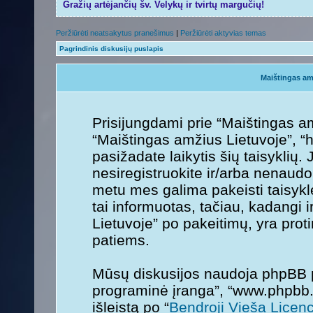
Gražių artėjančių šv. Velykų ir tvirtų margučių!
Peržiūrėti neatsakytus pranešimus
|
Peržiūrėti aktyvias temas
Pagrindinis diskusijų puslapis
Maištingas am
Prisijungdami prie “Maištingas am
“Maištingas amžius Lietuvoje”, “ht
pasižadate laikytis šių taisyklių. 
nesiregistruokite ir/arba nenaudo
metu mes galima pakeisti taisykl
tai informuotas, tačiau, kadangi 
Lietuvoje” po pakeitimų, yra protin
patiems.
Mūsų diskusijos naudoja phpBB pr
programinė įranga”, “www.phpbb
išleistą po “
Bendroji Vieša Licenc