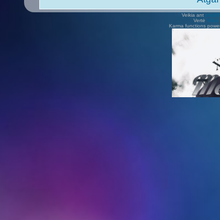
Veikia ant
phpB
Vertė
Viliu
Karma functions pow