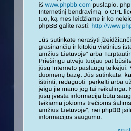
iš
www.phpbb.com
puslapio. php
Internetinį bendravimą, o GPL lice
tuo, ką mes leidžiame ir ko nele
phpBB galite rasti:
http://www.ph
Jūs sutinkate nerašyti įžeidžianč
grasinančių ir kitokių vietinius į
amžius Lietuvoje” arba Tarptauti
Priešingu atveju tuojau pat būsit
jūsų Interneto paslaugų teikėjui.
duomenų bazę. Jūs sutinkate, kad
ištrinti, redaguoti, perkelti arba
jeigu jie mano jog tai reikalinga.
jūsų įvesta informacija būtų sa
teikiama jokioms trečioms šalims
amžius Lietuvoje”, nei phpBB įsi
informacijos saugumo.
Atgal