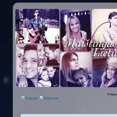
Prisijun
Prisijungti
Registruotis