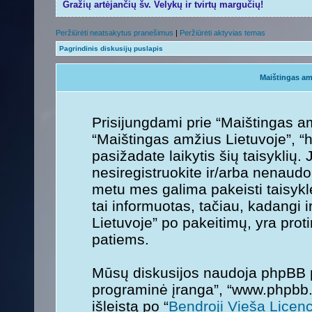
Gražių artėjančių šv. Velykų ir tvirtų margučių!
Peržiūrėti neatsakytus pranešimus
|
Peržiūrėti aktyvias temas
Pagrindinis diskusijų puslapis
Maištingas am
Prisijungdami prie “Maištingas am
“Maištingas amžius Lietuvoje”, “ht
pasižadate laikytis šių taisyklių. 
nesiregistruokite ir/arba nenaudo
metu mes galima pakeisti taisykl
tai informuotas, tačiau, kadangi 
Lietuvoje” po pakeitimų, yra protin
patiems.
Mūsų diskusijos naudoja phpBB pr
programinė įranga”, “www.phpbb
išleistą po “
Bendroji Vieša Licenc