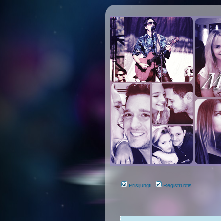
Prisijungti
Registruotis