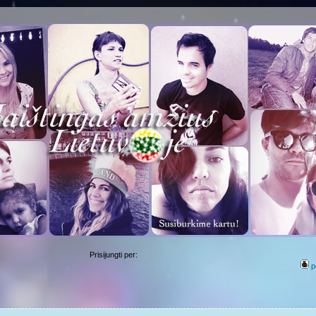
Prisijungti per:
p