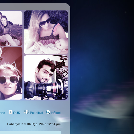
eso
DUK
Pokalbiai
Ieškoti
Dabar yra Ket 06 Rgp, 2026 12:54 pm