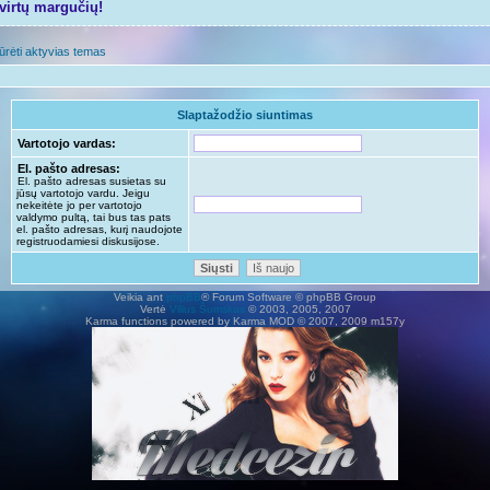
tvirtų margučių!
ūrėti aktyvias temas
Slaptažodžio siuntimas
Vartotojo vardas:
El. pašto adresas:
El. pašto adresas susietas su
jūsų vartotojo vardu. Jeigu
nekeitėte jo per vartotojo
valdymo pultą, tai bus tas pats
el. pašto adresas, kurį naudojote
registruodamiesi diskusijose.
Veikia ant
phpBB
® Forum Software © phpBB Group
Vertė
Vilius Šumskas
© 2003, 2005, 2007
Karma functions powered by Karma MOD © 2007, 2009 m157y