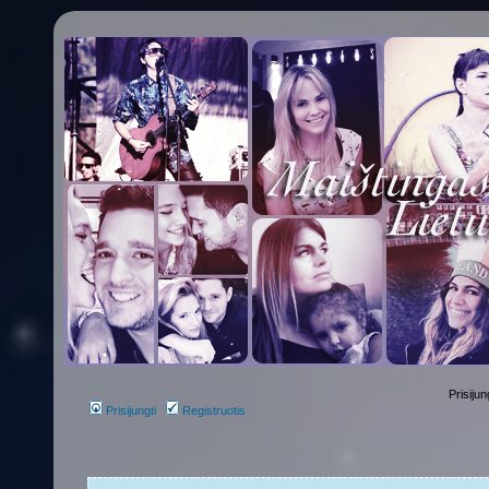
Prisijun
Prisijungti
Registruotis