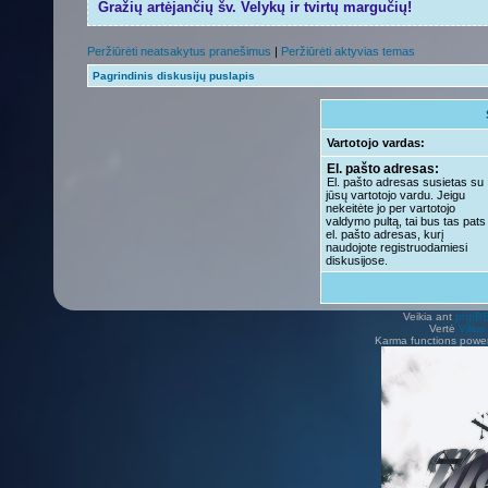
Gražių artėjančių šv. Velykų ir tvirtų margučių!
Peržiūrėti neatsakytus pranešimus
|
Peržiūrėti aktyvias temas
Pagrindinis diskusijų puslapis
Vartotojo vardas:
El. pašto adresas:
El. pašto adresas susietas su
jūsų vartotojo vardu. Jeigu
nekeitėte jo per vartotojo
valdymo pultą, tai bus tas pats
el. pašto adresas, kurį
naudojote registruodamiesi
diskusijose.
Veikia ant
phpB
Vertė
Viliu
Karma functions pow