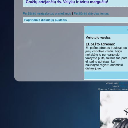
Gražių artėjančių šv. Velykų ir tvirtų margučių!
Peržiūrėti neatsakytus pranešimus
|
Peržiūrėti aktyvias temas
Pagrindinis diskusijų puslapis
Vartotojo vardas:
El. pašto adresas:
El. pašto adresas susietas su
jūsų vartotojo vardu. Jeigu
nekeitėte jo per vartotojo
valdymo pultą, tai bus tas pats
el. pašto adresas, kurį
naudojote registruodamiesi
diskusijose.
Veikia ant
phpB
Vertė
Viliu
Karma functions pow