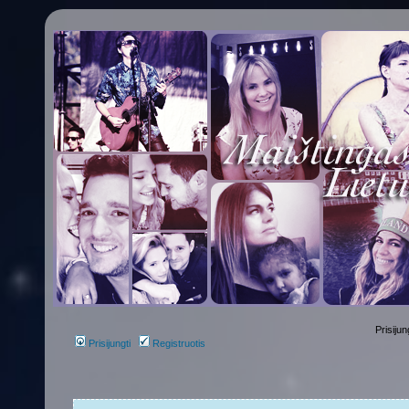
Prisijun
Prisijungti
Registruotis