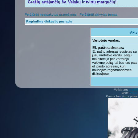
Gražių artėjančių šv. Velykų ir tvirtų margučių!
Peržiūrėti neatsakytus pranešimus
|
Peržiūrėti aktyvias temas
Pagrindinis diskusijų puslapis
Akty
Vartotojo vardas:
El. pašto adresas:
El. pašto adresas susietas su
jūsų vartotojo vardu. Jeigu
nekeitėte jo per vartotojo
valdymo pultą, tai bus tas pats
el. pašto adresas, kurį
naudojote registruodamiesi
diskusijose.
Veikia ant
phpB
Vertė
Viliu
Karma functions pow