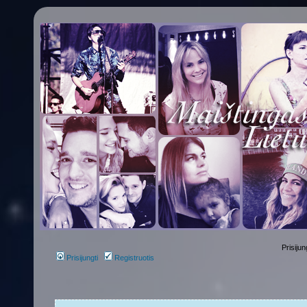
Prisijun
Prisijungti
Registruotis