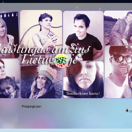
Prisijungti per:
p