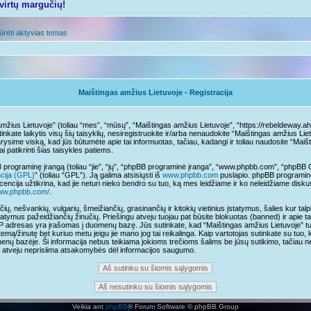
tvirtų margučių!
ūrėti aktyvias temas
Maištingas amžius Lietuvoje - Registracija
mžius Lietuvoje” (toliau “mes”, “mūsų”, “Maištingas amžius Lietuvoje”, “https://rebeldeway.aho
sutinkate laikytis visų šių taisyklių, nesiregistruokite ir/arba nenaudokite “Maištingas amžius L
arysime viską, kad jūs būtumėte apie tai informuotas, tačiau, kadangi ir toliau naudosite “Mai
ai patikrinti šias taisykles patiems.
programinę įrangą (toliau “jie”, “jų”, “phpBB programinė įranga”, “www.phpbb.com”, “phpB
ncija (GPL)
” (toliau “GPL”). Ją galima atsisiųsti iš
www.phpbb.com
puslapio. phpBB programinė
cencija užtikrina, kad jie neturi nieko bendro su tuo, ką mes leidžiame ir ko neleidžiame disk
www.phpbb.com/
.
čių, nešvankių, vulgarių, šmeižiančių, grasinančių ir kitokių vietinius įstatymus, šalies kur t
tatymus pažeidžiančių žinučių. Priešingu atveju tuojau pat būsite blokuotas (banned) ir apie t
IP adresas yra įrašomas į duomenų bazę. Jūs sutinkate, kad “Maištingas amžius Lietuvoje” turi t
temą/žinutę bet kuriuo metu jeigu jie mano jog tai reikalinga. Kaip vartotojas sutinkate su tuo,
nų bazėje. Ši informacija nebus teikiama jokioms trečioms šalims be jūsų sutikimo, tačiau n
mo atveju neprisiima atsakomybės dėl informacijos saugumo.
Veikia ant
phpBB
® Forum Software © phpBB Group