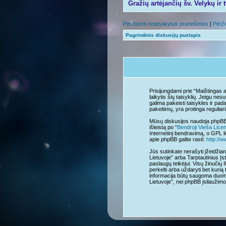
Gražių artėjančių šv. Velykų ir 
Peržiūrėti neatsakytus pranešimus
|
Perži
Pagrindinis diskusijų puslapis
Prisijungdami prie “Maištingas a
laikytis šių taisyklių. Jeigu ne
galima pakeisti taisykles ir pad
pakeitimų, yra protinga reguliari
Mūsų diskusijos naudoja phpBB 
išleistą po “
Bendroji Vieša Lice
Internetinį bendravimą, o GPL li
apie phpBB galite rasti:
http://
Jūs sutinkate nerašyti įžeidžian
Lietuvoje” arba Tarptautinius Įs
paslaugų teikėjui. Visų žinučių 
perkelti arba uždaryti bet kurią 
informacija būtų saugoma duome
Lietuvoje”, nei phpBB įsilauži