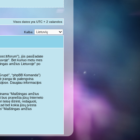
Visos datos yra UTC + 2 valandos
Kalba:
st.lt/forum”), jūs pasižadate
ietuvoje”. Bet kuriuo metu mes
štingas amžius Lietuvoje” po
B Grupė”, “phpBB Komanda”)
 įranga tik palengvina
usijose. Daugiau informacijos
alpinama “Maištingas amžius
ai bus pranešta jūsų Interneto
eisę ištrinti, redaguoti,
 kad bet kokia jūsų įvesta
ei “Maištingas amžius