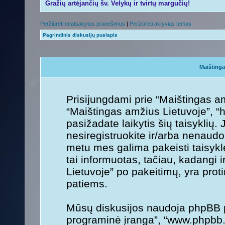
Gražių artėjančių šv. Velykų ir tvirtų margučių!
Peržiūrėti neatsakytus pranešimus
|
Peržiūrėti aktyvias temas
Pagrindinis diskusijų puslapis
Maištinga
Prisijungdami prie “Maištingas am
“Maištingas amžius Lietuvoje”, “ht
pasižadate laikytis šių taisyklių. 
nesiregistruokite ir/arba nenaudo
metu mes galima pakeisti taisykl
tai informuotas, tačiau, kadangi 
Lietuvoje” po pakeitimų, yra protin
patiems.
Mūsų diskusijos naudoja phpBB pr
programinė įranga”, “www.phpbb