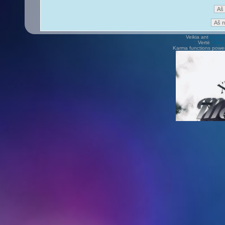
Veikia ant
phpB
Vertė
Viliu
Karma functions pow