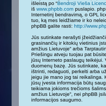
išleistą po “
Bendroji Vieša Licenc
iš
www.phpbb.com
puslapio. php
Internetinį bendravimą, o GPL lice
tuo, ką mes leidžiame ir ko nele
phpBB galite rasti:
http://www.ph
Jūs sutinkate nerašyti įžeidžianč
grasinančių ir kitokių vietinius į
amžius Lietuvoje” arba Tarptauti
Priešingu atveju tuojau pat būsit
jūsų Interneto paslaugų teikėjui.
duomenų bazę. Jūs sutinkate, kad
ištrinti, redaguoti, perkelti arba
jeigu jie mano jog tai reikalinga.
jūsų įvesta informacija būtų sa
teikiama jokioms trečioms šalims
amžius Lietuvoje”, nei phpBB įsi
informacijos saugumo.