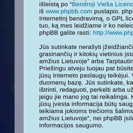
išleistą po “
Bendroji Vieša Licenc
iš
www.phpbb.com
puslapio. php
Internetinį bendravimą, o GPL lice
tuo, ką mes leidžiame ir ko nele
phpBB galite rasti:
http://www.ph
Jūs sutinkate nerašyti įžeidžianč
grasinančių ir kitokių vietinius į
amžius Lietuvoje” arba Tarptauti
Priešingu atveju tuojau pat būsit
jūsų Interneto paslaugų teikėjui.
duomenų bazę. Jūs sutinkate, kad
ištrinti, redaguoti, perkelti arba
jeigu jie mano jog tai reikalinga.
jūsų įvesta informacija būtų sa
teikiama jokioms trečioms šalims
amžius Lietuvoje”, nei phpBB įsi
informacijos saugumo.