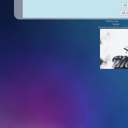
Veikia ant
phpB
Vertė
Viliu
Karma functions pow