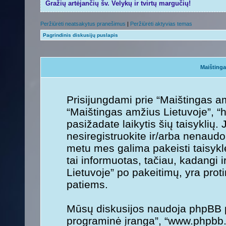
Gražių artėjančių šv. Velykų ir tvirtų margučių!
Peržiūrėti neatsakytus pranešimus
|
Peržiūrėti aktyvias temas
Pagrindinis diskusijų puslapis
Maištinga
Prisijungdami prie “Maištingas am
“Maištingas amžius Lietuvoje”, “ht
pasižadate laikytis šių taisyklių. 
nesiregistruokite ir/arba nenaudo
metu mes galima pakeisti taisykl
tai informuotas, tačiau, kadangi 
Lietuvoje” po pakeitimų, yra protin
patiems.
Mūsų diskusijos naudoja phpBB pr
programinė įranga”, “www.phpbb