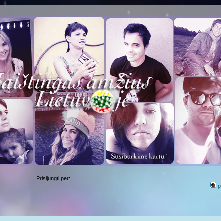
Prisijungti per:
p