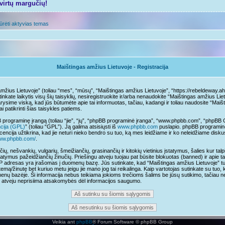
tvirtų margučių!
ūrėti aktyvias temas
Maištingas amžius Lietuvoje - Registracija
mžius Lietuvoje” (toliau “mes”, “mūsų”, “Maištingas amžius Lietuvoje”, “https://rebeldeway.aho
sutinkate laikytis visų šių taisyklių, nesiregistruokite ir/arba nenaudokite “Maištingas amžius L
arysime viską, kad jūs būtumėte apie tai informuotas, tačiau, kadangi ir toliau naudosite “Mai
ai patikrinti šias taisykles patiems.
programinę įrangą (toliau “jie”, “jų”, “phpBB programinė įranga”, “www.phpbb.com”, “phpB
ncija (GPL)
” (toliau “GPL”). Ją galima atsisiųsti iš
www.phpbb.com
puslapio. phpBB programinė
cencija užtikrina, kad jie neturi nieko bendro su tuo, ką mes leidžiame ir ko neleidžiame disk
www.phpbb.com/
.
čių, nešvankių, vulgarių, šmeižiančių, grasinančių ir kitokių vietinius įstatymus, šalies kur t
tatymus pažeidžiančių žinučių. Priešingu atveju tuojau pat būsite blokuotas (banned) ir apie t
IP adresas yra įrašomas į duomenų bazę. Jūs sutinkate, kad “Maištingas amžius Lietuvoje” turi t
temą/žinutę bet kuriuo metu jeigu jie mano jog tai reikalinga. Kaip vartotojas sutinkate su tuo,
nų bazėje. Ši informacija nebus teikiama jokioms trečioms šalims be jūsų sutikimo, tačiau n
mo atveju neprisiima atsakomybės dėl informacijos saugumo.
Veikia ant
phpBB
® Forum Software © phpBB Group