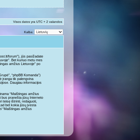
Visos datos yra UTC + 2 valandos
Kalba:
st.lt/forum”), jūs pasižadate
ietuvoje”. Bet kuriuo metu mes
štingas amžius Lietuvoje” po
B Grupė”, “phpBB Komanda”)
 įranga tik palengvina
usijose. Daugiau informacijos
alpinama “Maištingas amžius
ai bus pranešta jūsų Interneto
eisę ištrinti, redaguoti,
 kad bet kokia jūsų įvesta
ei “Maištingas amžius