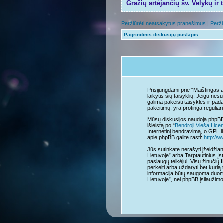
Gražių artėjančių šv. Velykų ir 
Peržiūrėti neatsakytus pranešimus
|
Perži
Pagrindinis diskusijų puslapis
Prisijungdami prie “Maištingas a
laikytis šių taisyklių. Jeigu ne
galima pakeisti taisykles ir pad
pakeitimų, yra protinga reguliari
Mūsų diskusijos naudoja phpBB 
išleistą po “
Bendroji Vieša Lice
Internetinį bendravimą, o GPL li
apie phpBB galite rasti:
http://
Jūs sutinkate nerašyti įžeidžian
Lietuvoje” arba Tarptautinius Įs
paslaugų teikėjui. Visų žinučių 
perkelti arba uždaryti bet kurią 
informacija būtų saugoma duome
Lietuvoje”, nei phpBB įsilauži