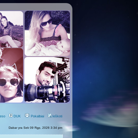
eso
DUK
Pokalbiai
Ieškoti
Dabar yra Sek 09 Rgp, 2026 3:34 pm