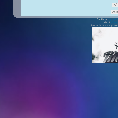
Veikia ant
phpB
Vertė
Viliu
Karma functions pow