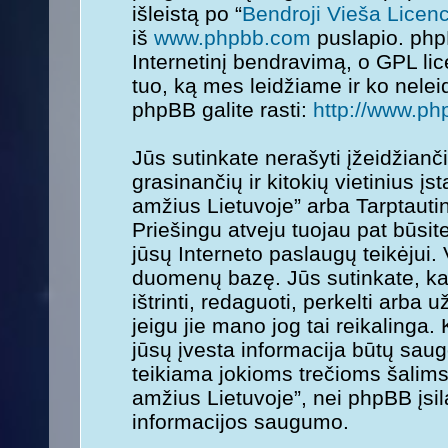
išleistą po “
Bendroji Vieša Licenc
iš
www.phpbb.com
puslapio. php
Internetinį bendravimą, o GPL lice
tuo, ką mes leidžiame ir ko nele
phpBB galite rasti:
http://www.ph
Jūs sutinkate nerašyti įžeidžianč
grasinančių ir kitokių vietinius į
amžius Lietuvoje” arba Tarptauti
Priešingu atveju tuojau pat būsit
jūsų Interneto paslaugų teikėjui.
duomenų bazę. Jūs sutinkate, kad
ištrinti, redaguoti, perkelti arba
jeigu jie mano jog tai reikalinga.
jūsų įvesta informacija būtų sa
teikiama jokioms trečioms šalims
amžius Lietuvoje”, nei phpBB įsi
informacijos saugumo.