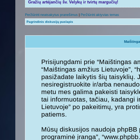
Gražių artėjančių šv. Velykų ir tvirtų margučių!
Peržiūrėti neatsakytus pranešimus
|
Peržiūrėti aktyvias temas
Pagrindinis diskusijų puslapis
Maištinga
Prisijungdami prie “Maištingas am
“Maištingas amžius Lietuvoje”, “ht
pasižadate laikytis šių taisyklių. 
nesiregistruokite ir/arba nenaudo
metu mes galima pakeisti taisykl
tai informuotas, tačiau, kadangi 
Lietuvoje” po pakeitimų, yra protin
patiems.
Mūsų diskusijos naudoja phpBB pr
programinė įranga”, “www.phpbb