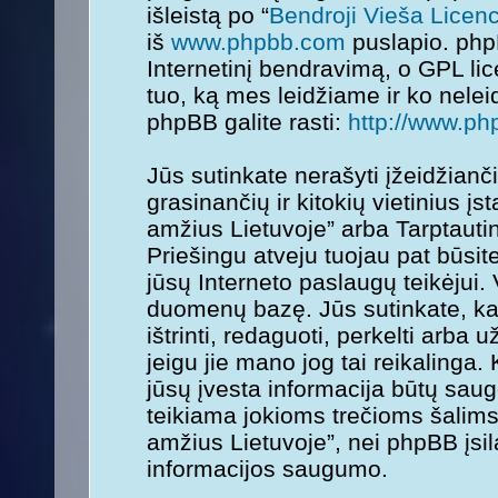
išleistą po “
Bendroji Vieša Licenc
iš
www.phpbb.com
puslapio. php
Internetinį bendravimą, o GPL lice
tuo, ką mes leidžiame ir ko nele
phpBB galite rasti:
http://www.ph
Jūs sutinkate nerašyti įžeidžianč
grasinančių ir kitokių vietinius į
amžius Lietuvoje” arba Tarptauti
Priešingu atveju tuojau pat būsit
jūsų Interneto paslaugų teikėjui.
duomenų bazę. Jūs sutinkate, kad
ištrinti, redaguoti, perkelti arba
jeigu jie mano jog tai reikalinga.
jūsų įvesta informacija būtų sa
teikiama jokioms trečioms šalims
amžius Lietuvoje”, nei phpBB įsi
informacijos saugumo.