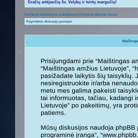
Gražių artėjančių šv. Velykų ir tvirtų margučių!
Peržiūrėti neatsakytus pranešimus
|
Peržiūrėti aktyvias temas
Pagrindinis diskusijų puslapis
Maištinga
Prisijungdami prie “Maištingas am
“Maištingas amžius Lietuvoje”, “ht
pasižadate laikytis šių taisyklių. 
nesiregistruokite ir/arba nenaudo
metu mes galima pakeisti taisykl
tai informuotas, tačiau, kadangi 
Lietuvoje” po pakeitimų, yra protin
patiems.
Mūsų diskusijos naudoja phpBB pr
programinė įranga”, “www.phpbb