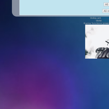
Veikia ant
phpB
Vertė
Viliu
Karma functions pow