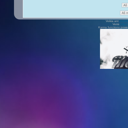
Veikia ant
phpB
Vertė
Viliu
Karma functions pow