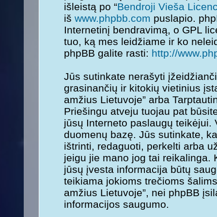
išleistą po “
Bendroji Vieša Licenc
iš
www.phpbb.com
puslapio. php
Internetinį bendravimą, o GPL lice
tuo, ką mes leidžiame ir ko nele
phpBB galite rasti:
http://www.ph
Jūs sutinkate nerašyti įžeidžianč
grasinančių ir kitokių vietinius į
amžius Lietuvoje” arba Tarptauti
Priešingu atveju tuojau pat būsit
jūsų Interneto paslaugų teikėjui.
duomenų bazę. Jūs sutinkate, kad
ištrinti, redaguoti, perkelti arba
jeigu jie mano jog tai reikalinga.
jūsų įvesta informacija būtų sa
teikiama jokioms trečioms šalims
amžius Lietuvoje”, nei phpBB įsi
informacijos saugumo.