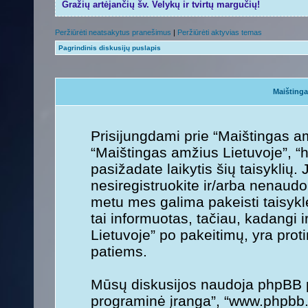
Gražių artėjančių šv. Velykų ir tvirtų margučių!
Peržiūrėti neatsakytus pranešimus
|
Peržiūrėti aktyvias temas
Pagrindinis diskusijų puslapis
Maištinga
Prisijungdami prie “Maištingas am
“Maištingas amžius Lietuvoje”, “ht
pasižadate laikytis šių taisyklių. 
nesiregistruokite ir/arba nenaudo
metu mes galima pakeisti taisykl
tai informuotas, tačiau, kadangi 
Lietuvoje” po pakeitimų, yra protin
patiems.
Mūsų diskusijos naudoja phpBB pr
programinė įranga”, “www.phpbb