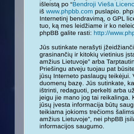
išleistą po “
Bendroji Vieša Licenc
iš
www.phpbb.com
puslapio. php
Internetinį bendravimą, o GPL lice
tuo, ką mes leidžiame ir ko nele
phpBB galite rasti:
http://www.ph
Jūs sutinkate nerašyti įžeidžianč
grasinančių ir kitokių vietinius į
amžius Lietuvoje” arba Tarptauti
Priešingu atveju tuojau pat būsit
jūsų Interneto paslaugų teikėjui.
duomenų bazę. Jūs sutinkate, kad
ištrinti, redaguoti, perkelti arba
jeigu jie mano jog tai reikalinga.
jūsų įvesta informacija būtų sa
teikiama jokioms trečioms šalims
amžius Lietuvoje”, nei phpBB įsi
informacijos saugumo.