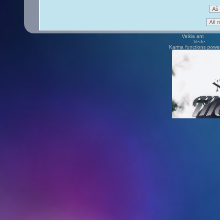
Veikia ant
phpB
Vertė
Viliu
Karma functions pow