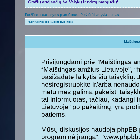
Gražių artėjančių šv. Velykų ir tvirtų margučių!
Peržiūrėti neatsakytus pranešimus
|
Peržiūrėti aktyvias temas
Pagrindinis diskusijų puslapis
Maištinga
Prisijungdami prie “Maištingas am
“Maištingas amžius Lietuvoje”, “ht
pasižadate laikytis šių taisyklių. 
nesiregistruokite ir/arba nenaudo
metu mes galima pakeisti taisykl
tai informuotas, tačiau, kadangi 
Lietuvoje” po pakeitimų, yra protin
patiems.
Mūsų diskusijos naudoja phpBB pr
programinė įranga”, “www.phpbb