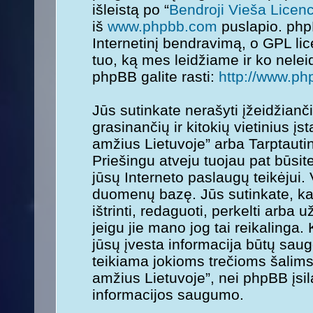
išleistą po “
Bendroji Vieša Licenc
iš
www.phpbb.com
puslapio. php
Internetinį bendravimą, o GPL lice
tuo, ką mes leidžiame ir ko nele
phpBB galite rasti:
http://www.ph
Jūs sutinkate nerašyti įžeidžianč
grasinančių ir kitokių vietinius į
amžius Lietuvoje” arba Tarptauti
Priešingu atveju tuojau pat būsit
jūsų Interneto paslaugų teikėjui.
duomenų bazę. Jūs sutinkate, kad
ištrinti, redaguoti, perkelti arba
jeigu jie mano jog tai reikalinga.
jūsų įvesta informacija būtų sa
teikiama jokioms trečioms šalims
amžius Lietuvoje”, nei phpBB įsi
informacijos saugumo.