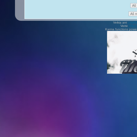
Veikia ant
phpB
Vertė
Viliu
Karma functions pow