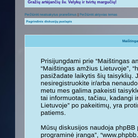
Gražių artėjančių šv. Velykų ir tvirtų margučių!
Peržiūrėti neatsakytus pranešimus
|
Peržiūrėti aktyvias temas
Pagrindinis diskusijų puslapis
Maištinga
Prisijungdami prie “Maištingas am
“Maištingas amžius Lietuvoje”, “ht
pasižadate laikytis šių taisyklių. 
nesiregistruokite ir/arba nenaudo
metu mes galima pakeisti taisykl
tai informuotas, tačiau, kadangi 
Lietuvoje” po pakeitimų, yra protin
patiems.
Mūsų diskusijos naudoja phpBB pr
programinė įranga”, “www.phpbb