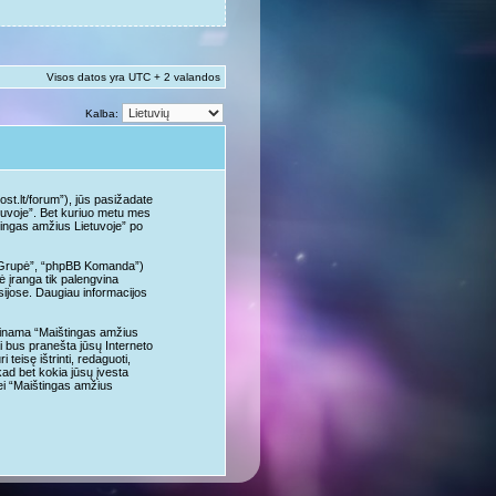
Visos datos yra UTC + 2 valandos
Kalba:
st.lt/forum”), jūs pasižadate
ietuvoje”. Bet kuriuo metu mes
štingas amžius Lietuvoje” po
B Grupė”, “phpBB Komanda”)
 įranga tik palengvina
usijose. Daugiau informacijos
alpinama “Maištingas amžius
ai bus pranešta jūsų Interneto
eisę ištrinti, redaguoti,
 kad bet kokia jūsų įvesta
ei “Maištingas amžius