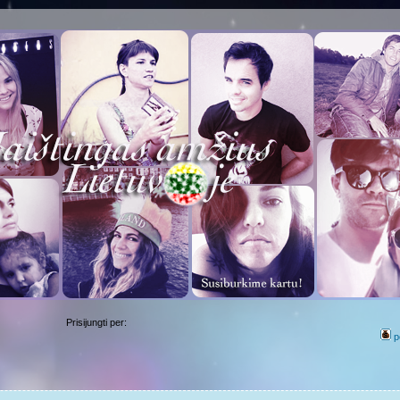
Prisijungti per:
p