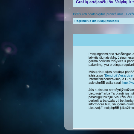
Gražių artėjančių šv. Velykų ir 
Peržiūrėti neatsakytus pranešimus
|
Perži
Pagrindinis diskusijų puslapis
Prisijungdami prie “Maištingas a
laikytis šių taisyklių. Jeigu ne
galima pakeisti taisykles ir pad
pakeitimų, yra protinga reguliari
Mūsų diskusijos naudoja phpBB 
išleistą po “
Bendroji Vieša Lice
Internetinį bendravimą, o GPL li
apie phpBB galite rasti:
http://
Jūs sutinkate nerašyti įžeidžian
Lietuvoje” arba Tarptautinius Įs
paslaugų teikėjui. Visų žinučių 
perkelti arba uždaryti bet kurią 
informacija būtų saugoma duome
Lietuvoje”, nei phpBB įsilauži