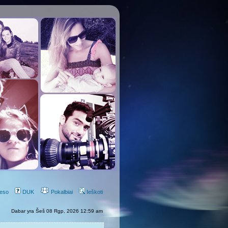
eso
DUK
Pokalbiai
Ieškoti
Dabar yra Šeš 08 Rgp, 2026 12:59 am