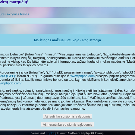
tvirtų margučių!
ūrėti aktyvias temas
Maištingas amžius Lietuvoje - Registracija
mžius Lietuvoje” (toliau “mes”, “mūsų”, “Maištingas amžius Lietuvoje”, “https://rebeldeway.aho
sutinkate laikytis visų šių taisyklių, nesiregistruokite ir/arba nenaudokite “Maištingas amžius L
arysime viską, kad jūs būtumėte apie tai informuotas, tačiau, kadangi ir toliau naudosite “Mai
ai patikrinti šias taisykles patiems.
programinę įrangą (toliau “jie”, “jų”, “phpBB programinė įranga”, “www.phpbb.com”, “phpB
ncija (GPL)
” (toliau “GPL”). Ją galima atsisiųsti iš
www.phpbb.com
puslapio. phpBB programinė
cencija užtikrina, kad jie neturi nieko bendro su tuo, ką mes leidžiame ir ko neleidžiame disk
www.phpbb.com/
.
čių, nešvankių, vulgarių, šmeižiančių, grasinančių ir kitokių vietinius įstatymus, šalies kur t
tatymus pažeidžiančių žinučių. Priešingu atveju tuojau pat būsite blokuotas (banned) ir apie t
IP adresas yra įrašomas į duomenų bazę. Jūs sutinkate, kad “Maištingas amžius Lietuvoje” turi t
temą/žinutę bet kuriuo metu jeigu jie mano jog tai reikalinga. Kaip vartotojas sutinkate su tuo,
nų bazėje. Ši informacija nebus teikiama jokioms trečioms šalims be jūsų sutikimo, tačiau n
mo atveju neprisiima atsakomybės dėl informacijos saugumo.
Veikia ant
phpBB
® Forum Software © phpBB Group