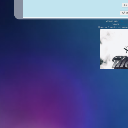
Veikia ant
phpB
Vertė
Viliu
Karma functions pow