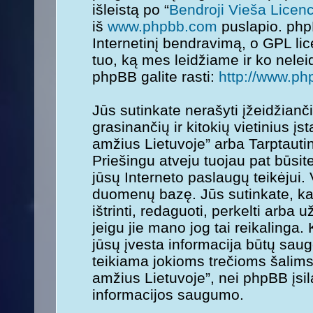
išleistą po “
Bendroji Vieša Licenc
iš
www.phpbb.com
puslapio. php
Internetinį bendravimą, o GPL lice
tuo, ką mes leidžiame ir ko nele
phpBB galite rasti:
http://www.ph
Jūs sutinkate nerašyti įžeidžianč
grasinančių ir kitokių vietinius į
amžius Lietuvoje” arba Tarptauti
Priešingu atveju tuojau pat būsit
jūsų Interneto paslaugų teikėjui.
duomenų bazę. Jūs sutinkate, kad
ištrinti, redaguoti, perkelti arba
jeigu jie mano jog tai reikalinga.
jūsų įvesta informacija būtų sa
teikiama jokioms trečioms šalims
amžius Lietuvoje”, nei phpBB įsi
informacijos saugumo.