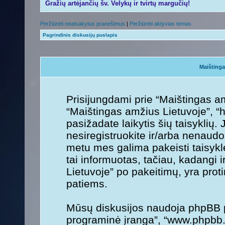
Gražių artėjančių šv. Velykų ir tvirtų margučių!
Peržiūrėti neatsakytus pranešimus
|
Peržiūrėti aktyvias temas
Pagrindinis diskusijų puslapis
Maištinga
Prisijungdami prie “Maištingas am
“Maištingas amžius Lietuvoje”, “ht
pasižadate laikytis šių taisyklių. 
nesiregistruokite ir/arba nenaudo
metu mes galima pakeisti taisykl
tai informuotas, tačiau, kadangi 
Lietuvoje” po pakeitimų, yra protin
patiems.
Mūsų diskusijos naudoja phpBB pr
programinė įranga”, “www.phpbb