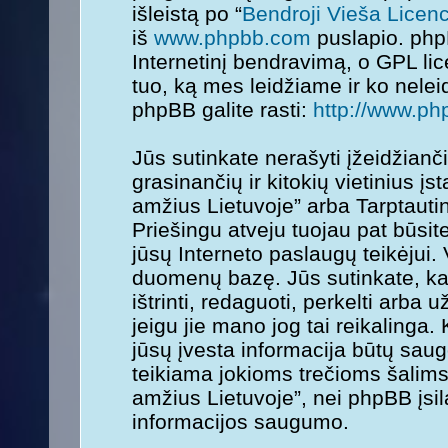
išleistą po “
Bendroji Vieša Licenc
iš
www.phpbb.com
puslapio. php
Internetinį bendravimą, o GPL lice
tuo, ką mes leidžiame ir ko nele
phpBB galite rasti:
http://www.ph
Jūs sutinkate nerašyti įžeidžianč
grasinančių ir kitokių vietinius į
amžius Lietuvoje” arba Tarptauti
Priešingu atveju tuojau pat būsit
jūsų Interneto paslaugų teikėjui.
duomenų bazę. Jūs sutinkate, kad
ištrinti, redaguoti, perkelti arba
jeigu jie mano jog tai reikalinga.
jūsų įvesta informacija būtų sa
teikiama jokioms trečioms šalims
amžius Lietuvoje”, nei phpBB įsi
informacijos saugumo.