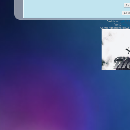
Veikia ant
phpB
Vertė
Viliu
Karma functions pow