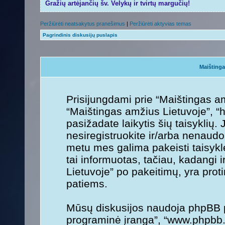
Gražių artėjančių šv. Velykų ir tvirtų margučių!
Peržiūrėti neatsakytus pranešimus
|
Peržiūrėti aktyvias temas
Pagrindinis diskusijų puslapis
Maištinga
Prisijungdami prie “Maištingas am
“Maištingas amžius Lietuvoje”, “ht
pasižadate laikytis šių taisyklių. 
nesiregistruokite ir/arba nenaudo
metu mes galima pakeisti taisykl
tai informuotas, tačiau, kadangi 
Lietuvoje” po pakeitimų, yra protin
patiems.
Mūsų diskusijos naudoja phpBB pr
programinė įranga”, “www.phpbb