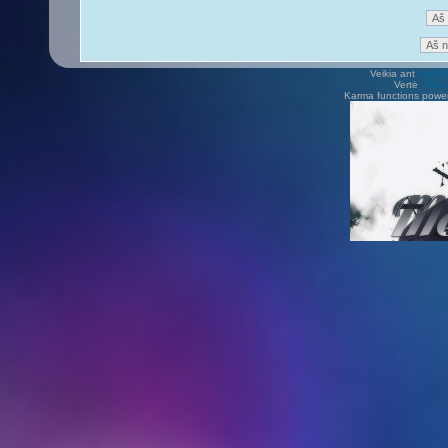
Veikia ant
phpB
Vertė
Viliu
Karma functions pow