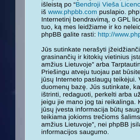
išleistą po “
Bendroji Vieša Licenc
iš
www.phpbb.com
puslapio. php
Internetinį bendravimą, o GPL lice
tuo, ką mes leidžiame ir ko nele
phpBB galite rasti:
http://www.ph
Jūs sutinkate nerašyti įžeidžianč
grasinančių ir kitokių vietinius į
amžius Lietuvoje” arba Tarptauti
Priešingu atveju tuojau pat būsit
jūsų Interneto paslaugų teikėjui.
duomenų bazę. Jūs sutinkate, kad
ištrinti, redaguoti, perkelti arba
jeigu jie mano jog tai reikalinga.
jūsų įvesta informacija būtų sa
teikiama jokioms trečioms šalims
amžius Lietuvoje”, nei phpBB įsi
informacijos saugumo.