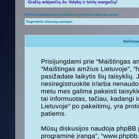
Gražių artėjančių šv. Velykų ir tvirtų margučių!
Peržiūrėti neatsakytus pranešimus
|
Peržiūrėti aktyvias temas
Pagrindinis diskusijų puslapis
Maištinga
Prisijungdami prie “Maištingas am
“Maištingas amžius Lietuvoje”, “ht
pasižadate laikytis šių taisyklių. 
nesiregistruokite ir/arba nenaudo
metu mes galima pakeisti taisykl
tai informuotas, tačiau, kadangi 
Lietuvoje” po pakeitimų, yra protin
patiems.
Mūsų diskusijos naudoja phpBB pr
programinė įranga”, “www.phpbb