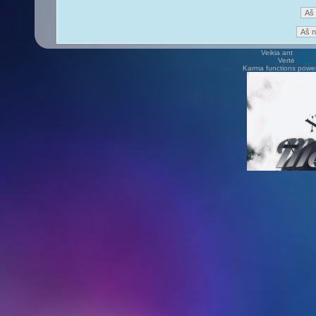
Veikia ant
phpB
Vertė
Viliu
Karma functions pow