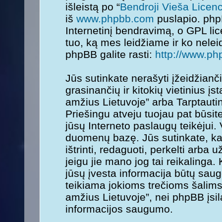
išleistą po “
Bendroji Vieša Licenc
iš
www.phpbb.com
puslapio. php
Internetinį bendravimą, o GPL lice
tuo, ką mes leidžiame ir ko nele
phpBB galite rasti:
http://www.ph
Jūs sutinkate nerašyti įžeidžianč
grasinančių ir kitokių vietinius į
amžius Lietuvoje” arba Tarptauti
Priešingu atveju tuojau pat būsit
jūsų Interneto paslaugų teikėjui.
duomenų bazę. Jūs sutinkate, kad
ištrinti, redaguoti, perkelti arba
jeigu jie mano jog tai reikalinga.
jūsų įvesta informacija būtų sa
teikiama jokioms trečioms šalims
amžius Lietuvoje”, nei phpBB įsi
informacijos saugumo.