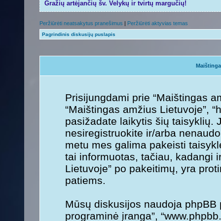
Gražių artėjančių šv. Velykų ir tvirtų margučių!
Peržiūrėti neatsakytus pranešimus
|
Peržiūrėti aktyvias temas
Pagrindinis diskusijų puslapis
Maištinga
Prisijungdami prie “Maištingas am
“Maištingas amžius Lietuvoje”, “ht
pasižadate laikytis šių taisyklių. 
nesiregistruokite ir/arba nenaudo
metu mes galima pakeisti taisykl
tai informuotas, tačiau, kadangi 
Lietuvoje” po pakeitimų, yra protin
patiems.
Mūsų diskusijos naudoja phpBB pr
programinė įranga”, “www.phpbb