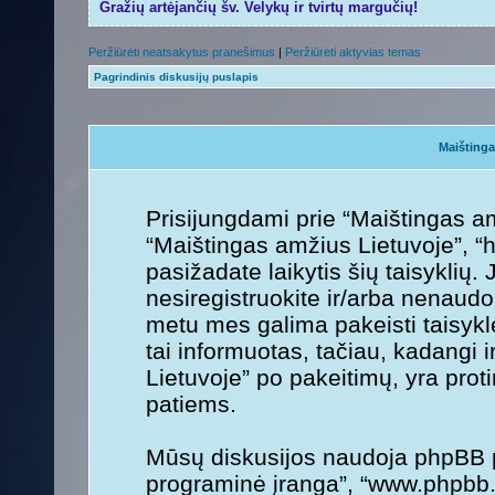
Gražių artėjančių šv. Velykų ir tvirtų margučių!
Peržiūrėti neatsakytus pranešimus
|
Peržiūrėti aktyvias temas
Pagrindinis diskusijų puslapis
Maištinga
Prisijungdami prie “Maištingas am
“Maištingas amžius Lietuvoje”, “ht
pasižadate laikytis šių taisyklių. 
nesiregistruokite ir/arba nenaudo
metu mes galima pakeisti taisykl
tai informuotas, tačiau, kadangi 
Lietuvoje” po pakeitimų, yra protin
patiems.
Mūsų diskusijos naudoja phpBB pr
programinė įranga”, “www.phpbb