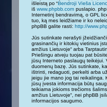
išleistą po “
Bendroji Vieša Licenc
iš
www.phpbb.com
puslapio. php
Internetinį bendravimą, o GPL lice
tuo, ką mes leidžiame ir ko nele
phpBB galite rasti:
http://www.ph
Jūs sutinkate nerašyti įžeidžianč
grasinančių ir kitokių vietinius į
amžius Lietuvoje” arba Tarptauti
Priešingu atveju tuojau pat būsit
jūsų Interneto paslaugų teikėjui.
duomenų bazę. Jūs sutinkate, kad
ištrinti, redaguoti, perkelti arba
jeigu jie mano jog tai reikalinga.
jūsų įvesta informacija būtų sa
teikiama jokioms trečioms šalims
amžius Lietuvoje”, nei phpBB įsi
informacijos saugumo.