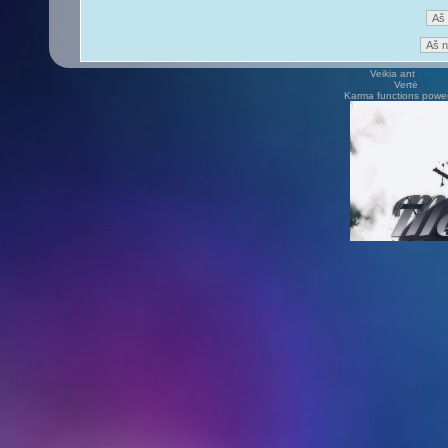
Veikia ant
phpB
Vertė
Viliu
Karma functions pow