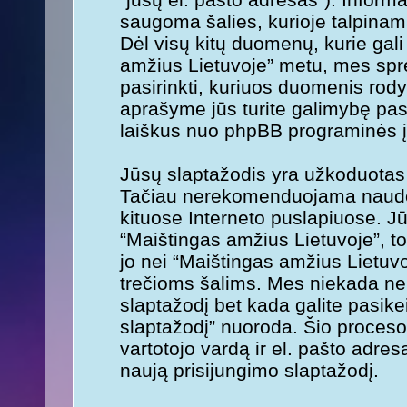
saugoma šalies, kurioje talpinam
Dėl visų kitų duomenų, kurie gali 
amžius Lietuvoje” metu, mes spre
pasirinkti, kuriuos duomenis rodyt
aprašyme jūs turite galimybę pasi
laiškus nuo phpBB programinės į
Jūsų slaptažodis yra užkoduotas
Tačiau nerekomenduojama naudoti
kituose Interneto puslapiuose. Jūs
“Maištingas amžius Lietuvoje”, tod
jo nei “Maištingas amžius Lietuv
trečioms šalims. Mes niekada ne
slaptažodį bet kada galite pasik
slaptažodį” nuoroda. Šio proceso
vartotojo vardą ir el. pašto adr
naują prisijungimo slaptažodį.