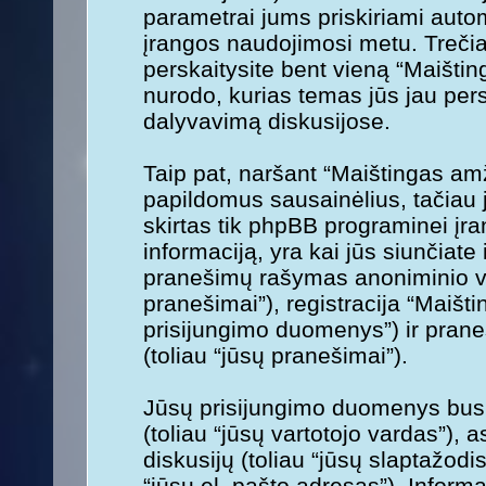
parametrai jums priskiriami aut
įrangos naudojimosi metu. Trečia
perskaitysite bent vieną “Maišti
nurodo, kurias temas jūs jau per
dalyvavimą diskusijose.
Taip pat, naršant “Maištingas am
papildomus sausainėlius, tačiau
skirtas tik phpBB programinei įr
informaciją, yra kai jūs siunčiate 
pranešimų rašymas anoniminio var
pranešimai”), registracija “Maišti
prisijungimo duomenys”) ir prane
(toliau “jūsų pranešimai”).
Jūsų prisijungimo duomenys bus s
(toliau “jūsų vartotojo vardas”), a
diskusijų (toliau “jūsų slaptažodis
“jūsų el. pašto adresas”). Informa