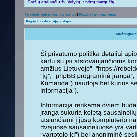
Gražių artėjančių šv. Velykų ir tvirtų margučių!
Peržiūrėti neatsakytus pranešimus
|
Peržiūrėti aktyvias temas
Pagrindinis diskusijų puslapis
Maištingas a
Ši privatumo politika detaliai ap
kartu su jai atstovaujančioms ko
amžius Lietuvoje”, “https://rebeld
“jų”, “phpBB programinė įranga”
Komanda”) naudoja bet kurios sesi
informacija”).
Informacija renkama dviem būdai
įranga sukuria keletą sausainėlių. 
atsiunčiami į jūsų kompiuterio na
dvejuose sausainėliuose yra varto
“vartotojo id”) bei anoniminė sesij