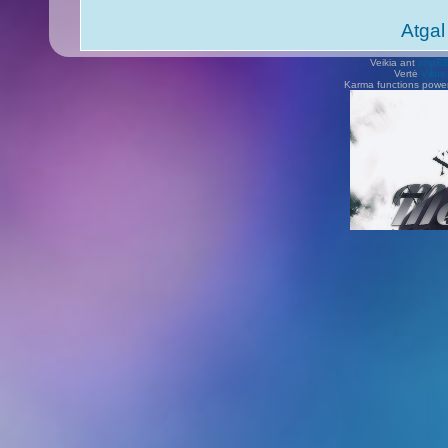
Atgal
Veikia ant
phpB
Vertė
Viliu
Karma functions pow