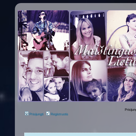
Prisijun
Prisijungti
Registruotis